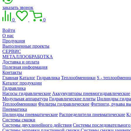
заказать звонок
0
0
Войти
О нас
Продукция
Выполненные проекты
СЕРВИС
МЕТАЛЛООБРАБОТКА
Доставка и оплата
Полезная информация
Контакты
Главная
Каталог
Гидравлика
Теплообменники
S - теплообмен
Каталог продукции
Гидравлика
Насосы гидравлические
Аккумуляторы пневмогидравлические
Модульная аппаратура
Гидравлические плиты
Цилиндры гидра
Теплообменники
Фильтры гидравлические
Фитинги, рукава вы
Пневматика
Цилиндры пневматические
Распределители пневматические
К
Системы смазки
Системы двухлинейного действия
Системы последовательного
Системы заправки пластичной смазки
Системы смазки универ