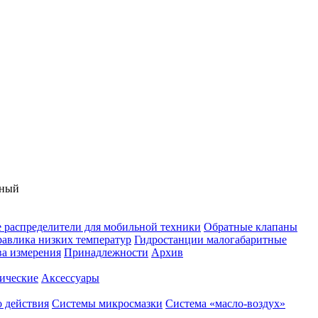
яный
 распределители для мобильной техники
Обратные клапаны
равлика низких температур
Гидростанции малогабаритные
ва измерения
Принадлежности
Архив
ические
Аксессуары
 действия
Системы микросмазки
Система «масло-воздух»