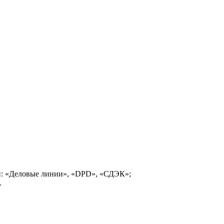
и: «Деловые линии», «DPD», «СДЭК»;
.