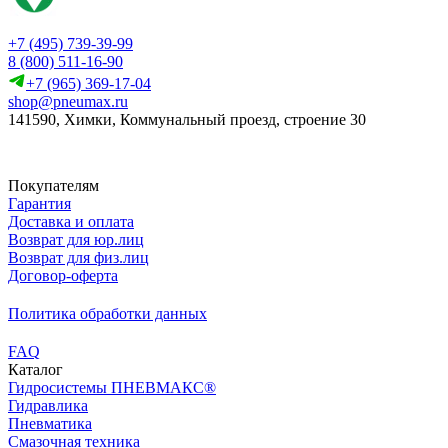
+7 (495) 739-39-99
8 (800) 511-16-90
+7 (965) 369-17-04
shop@pneumax.ru
141590, Химки, Коммунальный проезд, строение 30
Скачать реквизиты
Покупателям
Гарантия
Доставка и оплата
Возврат для юр.лиц
Возврат для физ.лиц
Договор-оферта
Политика обработки данных
FAQ
Каталог
Гидросистемы ПНЕВМАКС®
Гидравлика
Пневматика
Смазочная техника