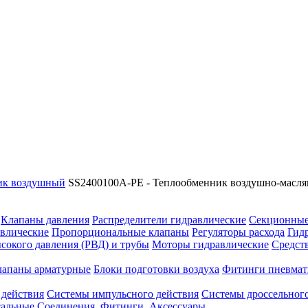
ник воздушный
SS2400100A-PE - Теплообменник воздушно-масл
Клапаны давления
Распределители гидравлические
Секционные
влические
Пропорциональные клапаны
Регуляторы расхода
Гид
сокого давления (РВД) и трубы
Моторы гидравлические
Средст
лапаны арматурные
Блоки подготовки воздуха
Фитинги пневмат
 действия
Системы импульсного действия
Системы дроссельного
сальные
Соединения. Фитинги. Аксессуары