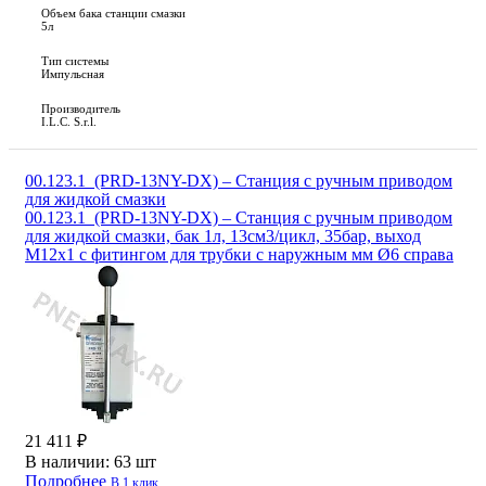
Объем бака станции смазки
5л
Тип системы
Импульсная
Производитель
I.L.C. S.r.l.
00.123.1_(PRD-13NY-DX) – Станция с ручным приводом
для жидкой смазки
00.123.1_(PRD-13NY-DX) – Станция с ручным приводом
для жидкой смазки, бак 1л, 13см3/цикл, 35бар, выход
М12х1 с фитингом для трубки с наружным мм Ø6 справа
21 411 ₽
В наличии:
63 шт
Подробнее
В 1 клик