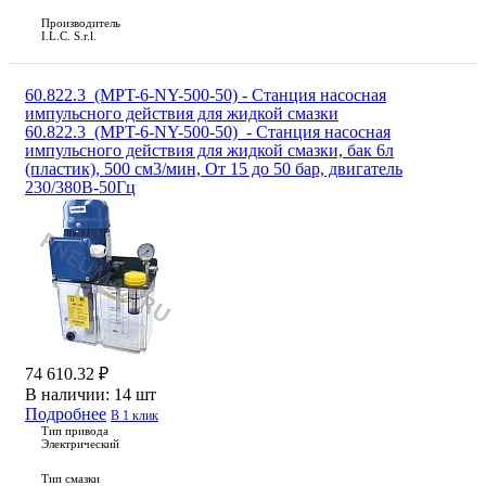
Производитель
I.L.C. S.r.l.
60.822.3_(MPT-6-NY-500-50) - Станция насосная
импульсного действия для жидкой смазки
60.822.3_(MPT-6-NY-500-50) - Станция насосная
импульсного действия для жидкой смазки, бак 6л
(пластик), 500 см3/мин, От 15 до 50 бар, двигатель
230/380В-50Гц
74 610.32 ₽
В наличии:
14 шт
Подробнее
В 1 клик
Тип привода
Электрический
Тип смазки