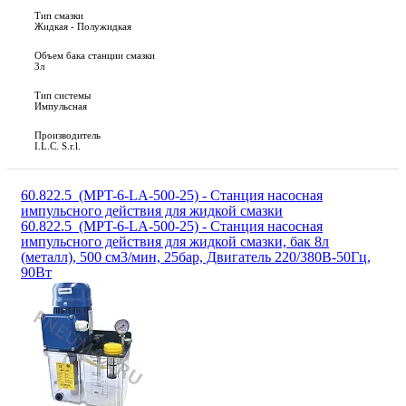
Тип смазки
Жидкая - Полужидкая
Объем бака станции смазки
3л
Тип системы
Импульсная
Производитель
I.L.C. S.r.l.
60.822.5_(MPT-6-LA-500-25) - Станция насосная
импульсного действия для жидкой смазки
60.822.5_(MPT-6-LA-500-25) - Станция насосная
импульсного действия для жидкой смазки, бак 8л
(металл), 500 см3/мин, 25бар, Двигатель 220/380В-50Гц,
90Вт