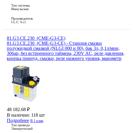
Тип системы
Импульсная
Производитель
I.L.C. S.r.l.
81.G3.CE.230_(CME-G3-CE)
81.G3.CE.230_(CME-G3-CE) - Станция смазки
полужидкой смазкой (NLGI 000 и 00), бак 3л, 0,1л/мин,
30бар, без встроенного таймера, 230V AC, реле давления,
кнопка принуд. смазки, реле нижнего уровня, манометр
48 182.68 ₽
В наличии:
118 шт
Подробнее
В 1 клик
Тип привода
Электрический