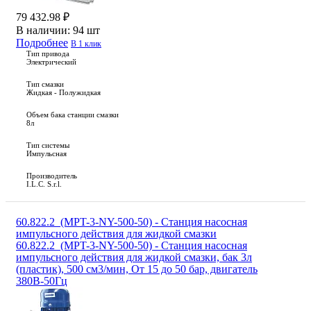
79 432.98 ₽
В наличии:
94 шт
Подробнее
В 1 клик
Тип привода
Электрический
Тип смазки
Жидкая - Полужидкая
Объем бака станции смазки
8л
Тип системы
Импульсная
Производитель
I.L.C. S.r.l.
60.822.2_(MPT-3-NY-500-50) - Станция насосная
импульсного действия для жидкой смазки
60.822.2_(MPT-3-NY-500-50) - Станция насосная
импульсного действия для жидкой смазки, бак 3л
(пластик), 500 см3/мин, От 15 до 50 бар, двигатель
380В-50Гц