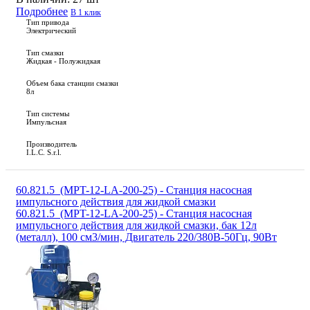
Подробнее
В 1 клик
Тип привода
Электрический
Тип смазки
Жидкая - Полужидкая
Объем бака станции смазки
8л
Тип системы
Импульсная
Производитель
I.L.C. S.r.l.
60.821.5_(MPT-12-LA-200-25) - Станция насосная
импульсного действия для жидкой смазки
60.821.5_(MPT-12-LA-200-25) - Станция насосная
импульсного действия для жидкой смазки, бак 12л
(металл), 100 см3/мин, Двигатель 220/380В-50Гц, 90Вт