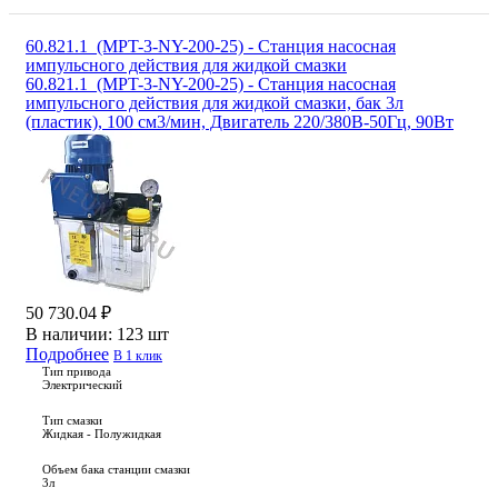
60.821.1_(MPT-3-NY-200-25) - Станция насосная
импульсного действия для жидкой смазки
60.821.1_(MPT-3-NY-200-25) - Станция насосная
импульсного действия для жидкой смазки, бак 3л
(пластик), 100 см3/мин, Двигатель 220/380В-50Гц, 90Вт
50 730.04 ₽
В наличии:
123 шт
Подробнее
В 1 клик
Тип привода
Электрический
Тип смазки
Жидкая - Полужидкая
Объем бака станции смазки
3л