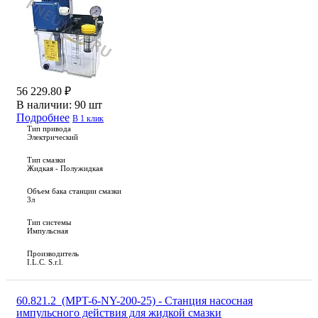
56 229.80 ₽
В наличии:
90 шт
Подробнее
В 1 клик
Тип привода
Электрический
Тип смазки
Жидкая - Полужидкая
Объем бака станции смазки
3л
Тип системы
Импульсная
Производитель
I.L.C. S.r.l.
60.821.2_(MPT-6-NY-200-25) - Станция насосная
импульсного действия для жидкой смазки