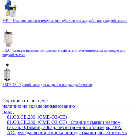
MPT - Станция насосная импульсного действия для жидкой и полужидкой смазки
PRA - Станция насосная импульсного действия с пневматическим приводом для
жидкой смазки
PRD*-13 - Ручной насос для жидкой и полужидкой смазки
Сортировать по:
цене
наличию на складе
наименованию
назад
81.O3.CE.230_(CME-O3-CE)
81.O3.CE.230_(CME-O3-CE) - Станция смазки маслом,
бак 3л, 0,1л/мин, 30бар, без встроенного таймера, 230V
AC, реле давления, кнопка принуд. смазки, реле нижнего