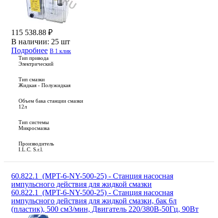
115 538.88 ₽
В наличии:
25 шт
Подробнее
В 1 клик
Тип привода
Электрический
Тип смазки
Жидкая - Полужидкая
Объем бака станции смазки
12л
Тип системы
Микросмазка
Производитель
I.L.C. S.r.l.
60.822.1_(MPT-6-NY-500-25) - Станция насосная
импульсного действия для жидкой смазки
60.822.1_(MPT-6-NY-500-25) - Станция насосная
импульсного действия для жидкой смазки, бак 6л
(пластик), 500 см3/мин, Двигатель 220/380В-50Гц, 90Вт