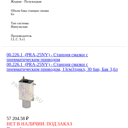
Жидкая - Полужидкая
Объем бака станции смазки
6л
Тип системы
Импульсная
Производитель
I.L.C. S.r.l.
00.226.1_(PRA-25NY) - Станция смазки с
пневматическим приводом
00.226.1_(PRA-25NY) - Станция смазки с
пневматическим приводом, 13cм3/цикл, 30 бар, Бак 3,6л
57 204.58 ₽
НЕТ В НАЛИЧИИ. ПОД ЗАКАЗ