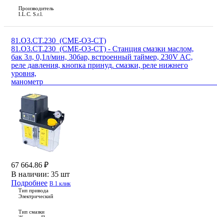
Производитель
I.L.C. S.r.l.
81.O3.CT.230_(CME-O3-CT)
81.O3.CT.230_(CME-O3-CT) - Станция смазки маслом,
бак 3л, 0,1л/мин, 30бар, встроенный таймер, 230V AC,
реле давления, кнопка принуд. смазки, реле нижнего
уровня,
маноме
67 664.86 ₽
В наличии:
35 шт
Подробнее
В 1 клик
Тип привода
Электрический
Тип смазки