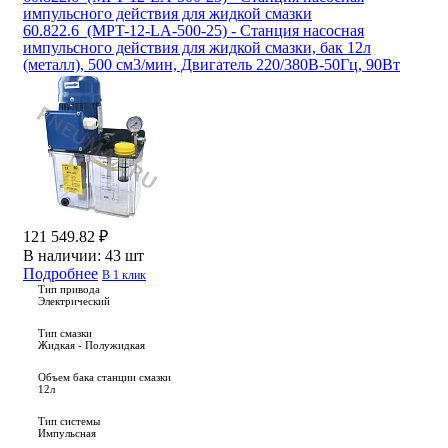
импульсного действия для жидкой смазки
60.822.6_(MPT-12-LA-500-25) - Станция насосная
импульсного действия для жидкой смазки, бак 12л
(металл), 500 см3/мин, Двигатель 220/380В-50Гц, 90Вт
121 549.82 ₽
В наличии:
43 шт
Подробнее
В 1 клик
Тип привода
Электрический
Тип смазки
Жидкая - Полужидкая
Объем бака станции смазки
12л
Тип системы
Импульсная