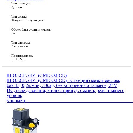
Тип привода
Ручной
Тип смазки
Жидкая - Полужидкая
Объем бака станции смазки
1л
Тип системы
Импульсная
Производитель
I.L.C. S.r.l.
81.O3.CE.24V_(CME-O3-CE)
81.O3.CE.24V_(CME-O3-CE) - Станция смазки маслом,
бак 3л, 0,2л/мин, 30бар, без встроенного таймера, 24V
DC, реле давления, кнопка принуд. смазки, реле нижнего
уровня,
маноме