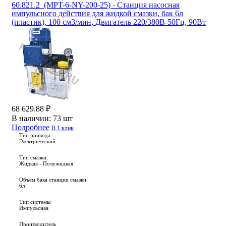
60.821.2_(MPT-6-NY-200-25) - Станция насосная
импульсного действия для жидкой смазки, бак 6л
(пластик), 100 см3/мин, Двигатель 220/380В-50Гц, 90Вт
68 629.88 ₽
В наличии:
73 шт
Подробнее
В 1 клик
Тип привода
Электрический
Тип смазки
Жидкая - Полужидкая
Объем бака станции смазки
6л
Тип системы
Импульсная
Производитель