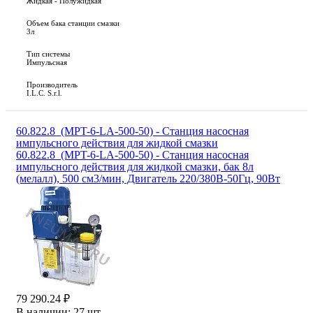
Жидкая - Полужидкая
Объем бака станции смазки
3л
Тип системы
Импульсная
Производитель
I.L.C. S.r.l.
60.822.8_(MPT-6-LA-500-50) - Станция насосная
импульсного действия для жидкой смазки
60.822.8_(MPT-6-LA-500-50) - Станция насосная
импульсного действия для жидкой смазки, бак 8л
(мелалл), 500 см3/мин, Двигатель 220/380В-50Гц, 90Вт
79 290.24 ₽
В наличии:
27 шт