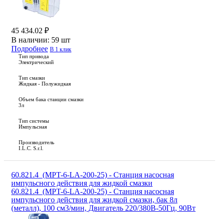
45 434.02 ₽
В наличии:
59 шт
Подробнее
В 1 клик
Тип привода
Электрический
Тип смазки
Жидкая - Полужидкая
Объем бака станции смазки
3л
Тип системы
Импульсная
Производитель
I.L.C. S.r.l.
60.821.4_(MPT-6-LA-200-25) - Станция насосная
импульсного действия для жидкой смазки
60.821.4_(MPT-6-LA-200-25) - Станция насосная
импульсного действия для жидкой смазки, бак 8л
(металл), 100 см3/мин, Двигатель 220/380В-50Гц, 90Вт