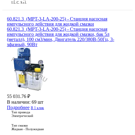
I.L.C. S.r.l.
60.821.3_(MPT-3-LA-200-25) - Станция насосная
импульсного действия для жидкой смазки
60.821.3_(MPT-3-LA-200-25) - Станция насосная
импульсного действия для жидкой смазки, бак 5л
(металл), 100 см3/мин, Двигатель 220/380В-50Гц, 3-
хфазный, 90Вт
55 031.76 ₽
В наличии:
69 шт
Подробнее
В 1 клик
Тип привода
Электрический
Тип смазки
Жидкая - Полужидкая