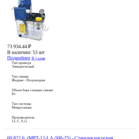
73 934.44 ₽
В наличии:
53 шт
Подробнее
В 1 клик
Тип привода
Электрический
Тип смазки
Жидкая - Полужидкая
Объем бака станции смазки
8л
Тип системы
Микросмазка
Производитель
I.L.C. S.r.l.
60.822.6_(MPT-12-LA-500-25) - Станция насосная