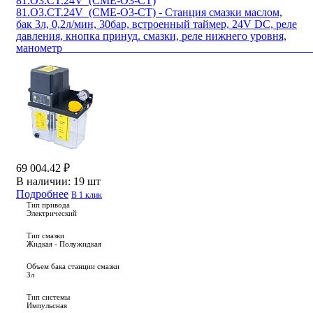
81.O3.CT.24V_(CME-O3-CT)
81.O3.CT.24V_(CME-O3-CT) - Станция смазки маслом,
бак 3л, 0,2л/мин, 30бар, встроенный таймер, 24V DC, реле
давления, кнопка принуд. смазки, реле нижнего уровня,
маноме
69 004.42 ₽
В наличии:
19 шт
Подробнее
В 1 клик
Тип привода
Электрический
Тип смазки
Жидкая - Полужидкая
Объем бака станции смазки
3л
Тип системы
Импульсная