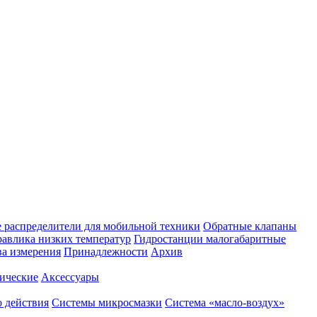
 распределители для мобильной техники
Обратные клапаны
равлика низких температур
Гидростанции малогабаритные
ва измерения
Принадлежности
Архив
ические
Аксессуары
 действия
Системы микросмазки
Система «масло-воздух»