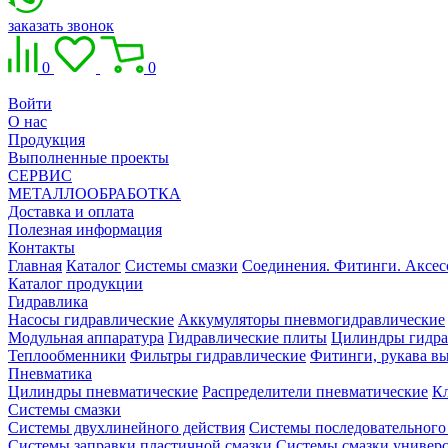
заказать звонок
0
0
Войти
О нас
Продукция
Выполненные проекты
СЕРВИС
МЕТАЛЛООБРАБОТКА
Доставка и оплата
Полезная информация
Контакты
Главная
Каталог
Системы смазки
Соединения. Фитинги. Аксес
Каталог продукции
Гидравлика
Насосы гидравлические
Аккумуляторы пневмогидравлические
Модульная аппаратура
Гидравлические плиты
Цилиндры гидра
Теплообменники
Фильтры гидравлические
Фитинги, рукава вы
Пневматика
Цилиндры пневматические
Распределители пневматические
К
Системы смазки
Системы двухлинейного действия
Системы последовательного
Системы заправки пластичной смазки
Системы смазки универ