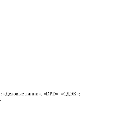
и: «Деловые линии», «DPD», «СДЭК»;
.