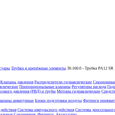
суары
Трубки и крепёжные элементы
30.160.0 - Трубка PA12 SR
Клапаны давления
Распределители гидравлические
Секционные
влические
Пропорциональные клапаны
Регуляторы расхода
Гид
сокого давления (РВД) и трубы
Моторы гидравлические
Средст
лапаны арматурные
Блоки подготовки воздуха
Фитинги пневмат
 действия
Системы импульсного действия
Системы дроссельного
сальные
Соединения. Фитинги. Аксессуары