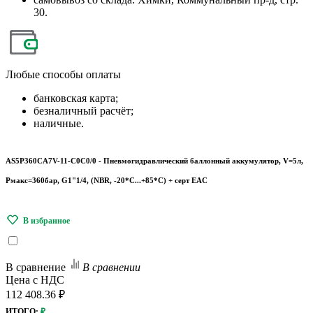
30.
Любые
способы оплаты
банковская карта;
безналичный расчёт;
наличные.
AS5P360CA7V-11-C0C0/0 - Пневмогидравлический баллонный аккумулятор, V=5л,
Рмакс=360бар, G1"1/4, (NBR, -20*С...+85*С) + серт EAC
В сравнение
В сравнении
Цена с НДС
112 408.36 ₽
ИТОГО:
₽