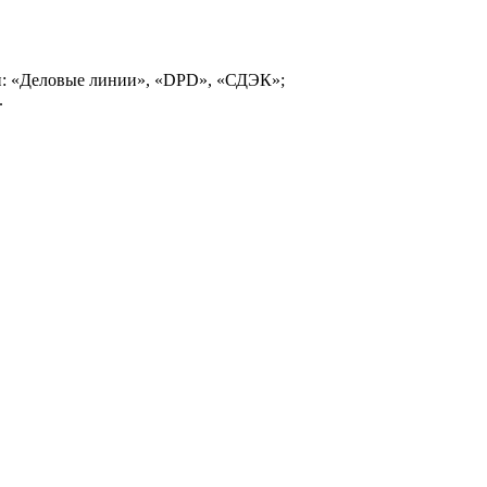
и: «Деловые линии», «DPD», «СДЭК»;
.