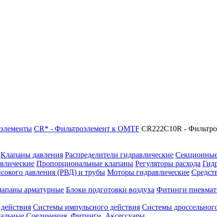
элементы
CR* - Фильтроэлемент к OMTF
CR222C10R - Фильтр
Клапаны давления
Распределители гидравлические
Секционные
влические
Пропорциональные клапаны
Регуляторы расхода
Гид
сокого давления (РВД) и трубы
Моторы гидравлические
Средст
лапаны арматурные
Блоки подготовки воздуха
Фитинги пневмат
 действия
Системы импульсного действия
Системы дроссельного
сальные
Соединения. Фитинги. Аксессуары