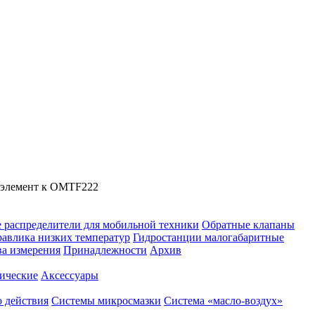
оэлемент к OMTF222
 распределители для мобильной техники
Обратные клапаны
равлика низких температур
Гидростанции малогабаритные
ва измерения
Принадлежности
Архив
ические
Аксессуары
 действия
Системы микросмазки
Система «масло-воздух»