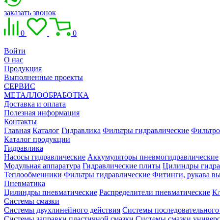
заказать звонок
0
0
Войти
О нас
Продукция
Выполненные проекты
СЕРВИС
МЕТАЛЛООБРАБОТКА
Доставка и оплата
Полезная информация
Контакты
Главная
Каталог
Гидравлика
Фильтры гидравлические
Фильтро
Каталог продукции
Гидравлика
Насосы гидравлические
Аккумуляторы пневмогидравлические
Модульная аппаратура
Гидравлические плиты
Цилиндры гидра
Теплообменники
Фильтры гидравлические
Фитинги, рукава вы
Пневматика
Цилиндры пневматические
Распределители пневматические
К
Системы смазки
Системы двухлинейного действия
Системы последовательного
Системы заправки пластичной смазки
Системы смазки универ