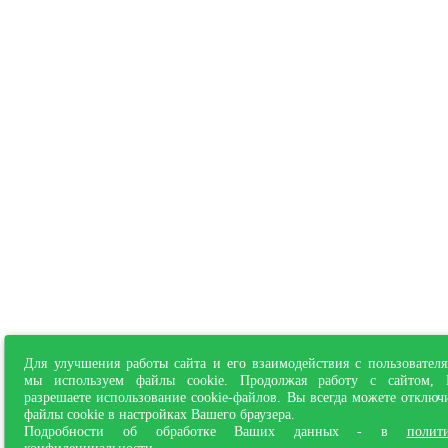
Для улучшения работы сайта и его взаимодействия с пользовател
мы используем файлы cookie. Продолжая работу с сайтом,
разрешаете использование cookie-файлов. Вы всегда можете отключ
файлы cookie в настройках Вашего браузера.
Подробности об обработке Ваших данных - в
полит