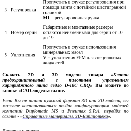
Пропустить в случае регулирования при
помощи винта с потайной шестигранной
3
Регулировка
головкой
M1
= регулировочная ручка
Габаритные и монтажные размеры
4
Номер серии
остаются неизменными для серий от 10
до 19
Пропустить в случае использования
минеральных масел
5
Уплотнения
V
= уплотнения FPM для специальных
жидкостей
Скачать 2D и 3D модели товара
«
Клапан
предохранительный с пилотным управлением
картриджного типа седло D-10C CRQ
»
Вы можете по
кнопке «CAD-модель» выше.
Если Вы не нашли нужный формат 3D или 2D модели, вы
можете воспользоваться on-line конфигуратором моделей
компаний Duplomatic MS и Pneumax S.P.A. перейдя по
ссылке - «
Справочные материалы. 3D-Библиотека
».
Доставка и оплата