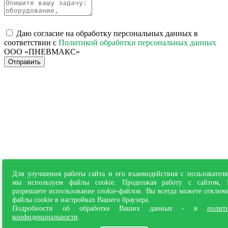
Даю согласие на обработку персональных данных в
соответствии с
Политикой обработки персональных данных
ООО «ПНЕВМАКС»
Отправить
Для улучшения работы сайта и его взаимодействия с пользовател
мы используем файлы cookie. Продолжая работу с сайтом,
разрешаете использование cookie-файлов. Вы всегда можете отключ
файлы cookie в настройках Вашего браузера.
Подробности об обработке Ваших данных - в
полит
конфиденциальности
.