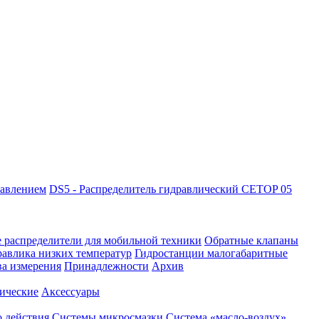
равлением
DS5 - Распределитель гидравлический CETOP 05
 распределители для мобильной техники
Обратные клапаны
равлика низких температур
Гидростанции малогабаритные
ва измерения
Принадлежности
Архив
ические
Аксессуары
 действия
Системы микросмазки
Система «масло-воздух»