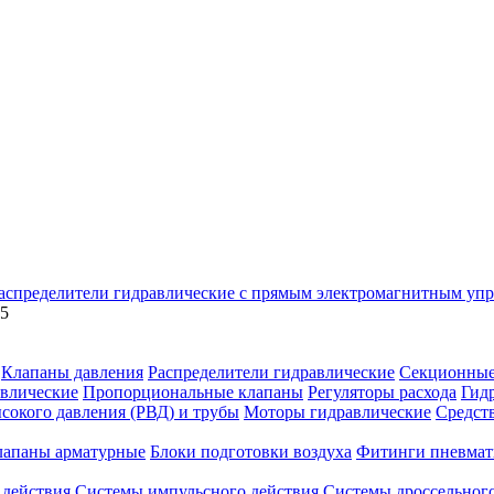
аспределители гидравлические с прямым электромагнитным уп
05
Клапаны давления
Распределители гидравлические
Секционные
влические
Пропорциональные клапаны
Регуляторы расхода
Гид
сокого давления (РВД) и трубы
Моторы гидравлические
Средст
лапаны арматурные
Блоки подготовки воздуха
Фитинги пневмат
 действия
Системы импульсного действия
Системы дроссельного