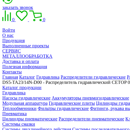
заказать звонок
0
0
Войти
О нас
Продукция
Выполненные проекты
СЕРВИС
МЕТАЛЛООБРАБОТКА
Доставка и оплата
Полезная информация
Контакты
Главная
Каталог
Гидравлика
Распределители гидравлические
Р
DS5-TA23/14N-D00 - Распределитель гидравлический CETOP 
Каталог продукции
Гидравлика
Насосы гидравлические
Аккумуляторы пневмогидравлические
Модульная аппаратура
Гидравлические плиты
Цилиндры гидра
Теплообменники
Фильтры гидравлические
Фитинги, рукава вы
Пневматика
Цилиндры пневматические
Распределители пневматические
К
Системы смазки
Системы двухлинейного действия
Системы последовательного