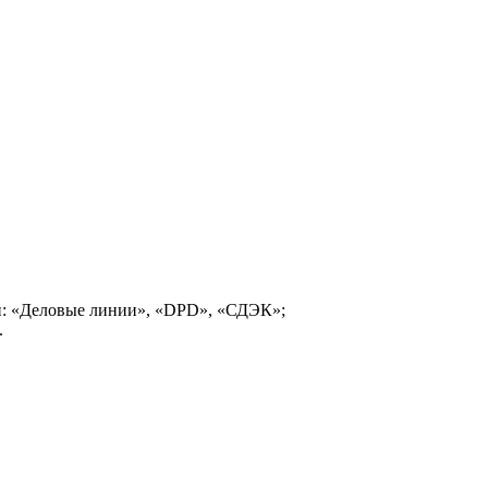
и: «Деловые линии», «DPD», «СДЭК»;
.