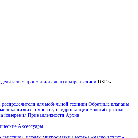
еделители с пропорциональным управлением
DSE3-
 распределители для мобильной техники
Обратные клапаны
равлика низких температур
Гидростанции малогабаритные
ва измерения
Принадлежности
Архив
ические
Аксессуары
 действия
Системы микросмазки
Система «масло-воздух»