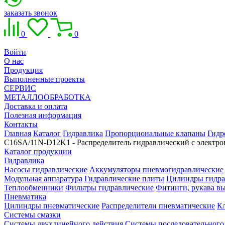
заказать звонок
0
0
Войти
О нас
Продукция
Выполненные проекты
СЕРВИС
МЕТАЛЛООБРАБОТКА
Доставка и оплата
Полезная информация
Контакты
Главная
Каталог
Гидравлика
Пропорциональные клапаны
Гидр
C16SA/11N-D12K1 - Распределитель гидравлический с элект
Каталог продукции
Гидравлика
Насосы гидравлические
Аккумуляторы пневмогидравлические
Модульная аппаратура
Гидравлические плиты
Цилиндры гидра
Теплообменники
Фильтры гидравлические
Фитинги, рукава вы
Пневматика
Цилиндры пневматические
Распределители пневматические
К
Системы смазки
Системы двухлинейного действия
Системы последовательного