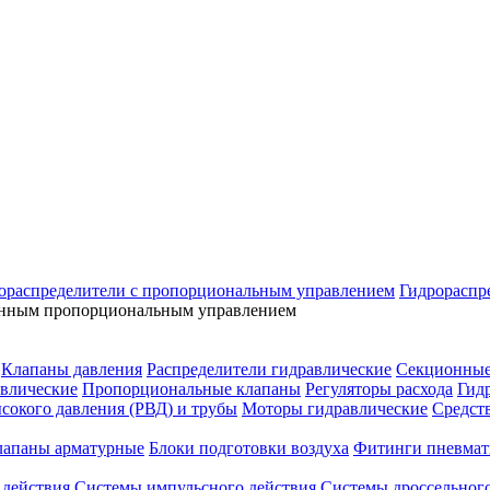
ораспределители с пропорциональным управлением
Гидрораспр
ронным пропорциональным управлением
Клапаны давления
Распределители гидравлические
Секционные
влические
Пропорциональные клапаны
Регуляторы расхода
Гид
сокого давления (РВД) и трубы
Моторы гидравлические
Средст
лапаны арматурные
Блоки подготовки воздуха
Фитинги пневмат
 действия
Системы импульсного действия
Системы дроссельного