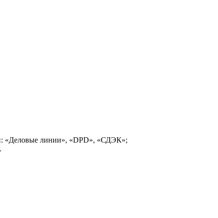
и: «Деловые линии», «DPD», «СДЭК»;
.