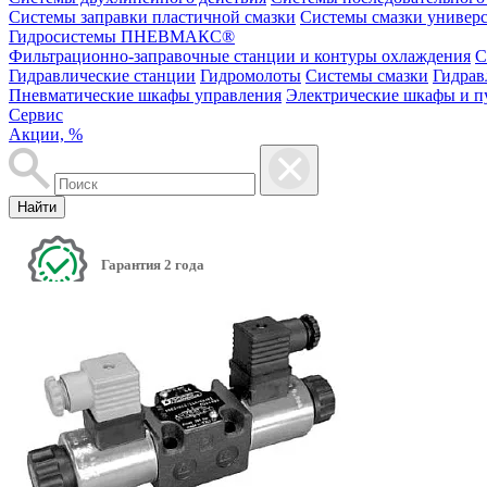
Системы заправки пластичной смазки
Системы смазки универ
Гидросистемы ПНЕВМАКС®
Фильтрационно-заправочные станции и контуры охлаждения
С
Гидравлические станции
Гидромолоты
Системы смазки
Гидрав
Пневматические шкафы управления
Электрические шкафы и п
Сервис
Акции, %
Найти
Гарантия 2 года