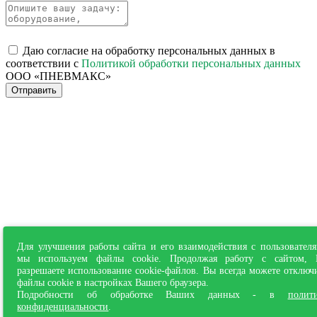
Даю согласие на обработку персональных данных в
соответствии с
Политикой обработки персональных данных
ООО «ПНЕВМАКС»
Отправить
Для улучшения работы сайта и его взаимодействия с пользовател
мы используем файлы cookie. Продолжая работу с сайтом,
разрешаете использование cookie-файлов. Вы всегда можете отключ
файлы cookie в настройках Вашего браузера.
Подробности об обработке Ваших данных - в
полит
конфиденциальности
.