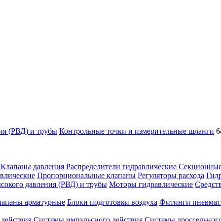
ия (РВД) и трубы
Контрольные точки и измерительные шланги
6
Клапаны давления
Распределители гидравлические
Секционные
влические
Пропорциональные клапаны
Регуляторы расхода
Гид
сокого давления (РВД) и трубы
Моторы гидравлические
Средст
лапаны арматурные
Блоки подготовки воздуха
Фитинги пневмат
 действия
Системы импульсного действия
Системы дроссельного