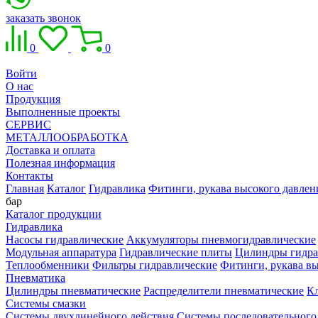
заказать звонок
0
0
Войти
О нас
Продукция
Выполненные проекты
СЕРВИС
МЕТАЛЛООБРАБОТКА
Доставка и оплата
Полезная информация
Контакты
Главная
Каталог
Гидравлика
Фитинги, рукава высокого давлен
бар
Каталог продукции
Гидравлика
Насосы гидравлические
Аккумуляторы пневмогидравлические
Модульная аппаратура
Гидравлические плиты
Цилиндры гидра
Теплообменники
Фильтры гидравлические
Фитинги, рукава вы
Пневматика
Цилиндры пневматические
Распределители пневматические
К
Системы смазки
Системы двухлинейного действия
Системы последовательного