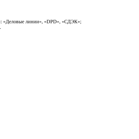
и: «Деловые линии», «DPD», «СДЭК»;
.