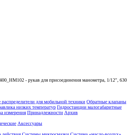
400_HM102 - рукав для присоединения манометра, 1/12", 630
 распределители для мобильной техники
Обратные клапаны
равлика низких температур
Гидростанции малогабаритные
ва измерения
Принадлежности
Архив
ические
Аксессуары
 действия
Системы микросмазки
Система «масло-воздух»