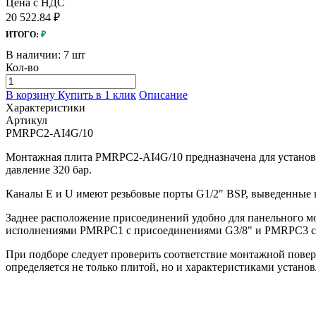
Цена с НДС
20 522.84 ₽
ИТОГО:
₽
В наличии:
7 шт
Кол-во
В корзину
Купить в 1 клик
Описание
Характеристики
Артикул
PMRPC2-AI4G/10
Монтажная плита PMRPC2-AI4G/10 предназначена для установки
давление 320 бар.
Каналы E и U имеют резьбовые порты G1/2" BSP, выведенные на
Заднее расположение присоединений удобно для панельного м
исполнениями PMRPC1 с присоединениями G3/8" и PMRPC3 с
При подборе следует проверить соответствие монтажной повер
определяется не только плитой, но и характеристиками устано