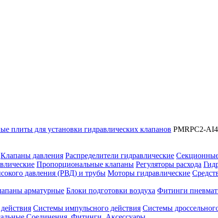
ые плиты для установки гидравлических клапанов
PMRPC2-AI4G/
Клапаны давления
Распределители гидравлические
Секционные
влические
Пропорциональные клапаны
Регуляторы расхода
Гид
сокого давления (РВД) и трубы
Моторы гидравлические
Средст
лапаны арматурные
Блоки подготовки воздуха
Фитинги пневмат
 действия
Системы импульсного действия
Системы дроссельного
сальные
Соединения. Фитинги. Аксессуары