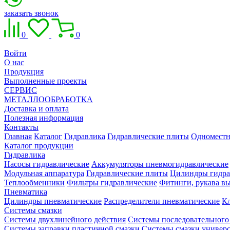
заказать звонок
0
0
Войти
О нас
Продукция
Выполненные проекты
СЕРВИС
МЕТАЛЛООБРАБОТКА
Доставка и оплата
Полезная информация
Контакты
Главная
Каталог
Гидравлика
Гидравлические плиты
Одноместн
Каталог продукции
Гидравлика
Насосы гидравлические
Аккумуляторы пневмогидравлические
Модульная аппаратура
Гидравлические плиты
Цилиндры гидра
Теплообменники
Фильтры гидравлические
Фитинги, рукава вы
Пневматика
Цилиндры пневматические
Распределители пневматические
К
Системы смазки
Системы двухлинейного действия
Системы последовательного
Системы заправки пластичной смазки
Системы смазки универ