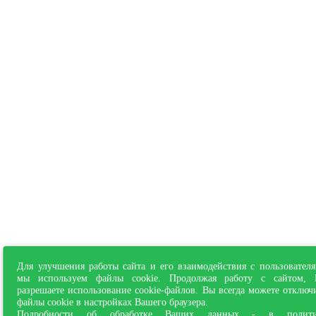
Для улучшения работы сайта и его взаимодействия с пользовател
мы используем файлы cookie. Продолжая работу с сайтом,
разрешаете использование cookie-файлов. Вы всегда можете отключ
файлы cookie в настройках Вашего браузера.
Подробности об обработке Ваших данных - в
полит