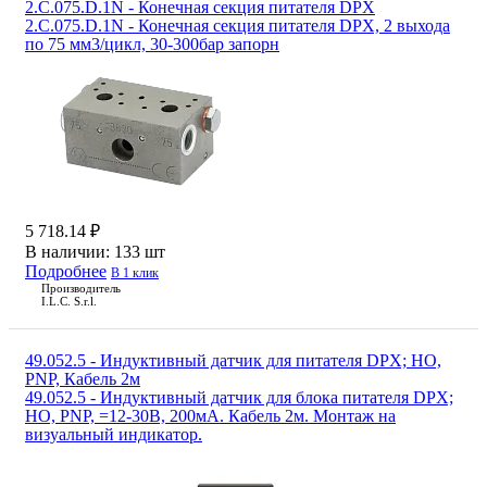
2.C.075.D.1N - Конечная секция питателя DPX
2.C.075.D.1N - Конечная секция питателя DPX, 2 выхода
по 75 мм3/цикл, 30-300бар запорн
5 718.14 ₽
В наличии:
133 шт
Подробнее
В 1 клик
Производитель
I.L.C. S.r.l.
49.052.5 - Индуктивный датчик для питателя DPX; НО,
PNP, Кабель 2м
49.052.5 - Индуктивный датчик для блока питателя DPX;
НО, PNP, =12-30В, 200мА. Кабель 2м. Монтаж на
визуальный индикатор.