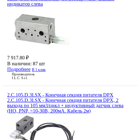
индикатор слева
7 917.80 ₽
В наличии:
87 шт
Подробнее
В 1 клик
Производитель
I.L.C. S.r.l.
2.C.105.D.3I.SX - Конечная секция питателя DPX
2.C.105.D.3I.SX - Конечная секция питателя DPX, 2
выхода по 105 мм3/цикл + индуктивный датчик слева
(НО, PNP, =10-30В, 200мА. Кабель 2м)