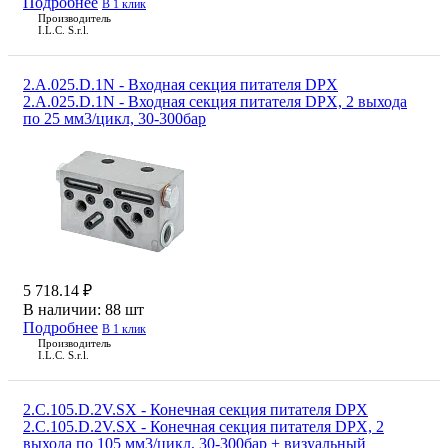
Подробнее
В 1 клик
Производитель
I.L.C. S.r.l.
2.A.025.D.1N - Входная секция питателя DPX
2.A.025.D.1N - Входная секция питателя DPX, 2 выхода
по 25 мм3/цикл, 30-300бар
5 718.14 ₽
В наличии:
88 шт
Подробнее
В 1 клик
Производитель
I.L.C. S.r.l.
2.C.105.D.2V.SX - Конечная секция питателя DPX
2.C.105.D.2V.SX - Конечная секция питателя DPX, 2
выхода по 105 мм3/цикл, 30-300бар + визуальный