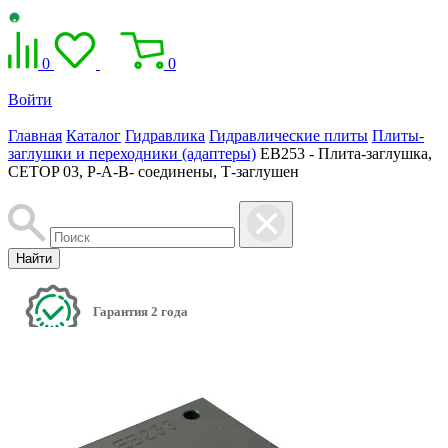
0
0
Войти
Главная
Каталог
Гидравлика
Гидравлические плиты
Плиты-
заглушки и переходники (адаптеры)
EB253 - Плита-заглушка,
CETOP 03, P-A-B- соединены, Т-заглушен
Найти
Гарантия 2 года