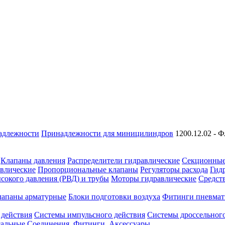
адлежности
Принадлежности для миницилиндров
1200.12.02 - 
Клапаны давления
Распределители гидравлические
Секционные
влические
Пропорциональные клапаны
Регуляторы расхода
Гид
сокого давления (РВД) и трубы
Моторы гидравлические
Средст
лапаны арматурные
Блоки подготовки воздуха
Фитинги пневмат
 действия
Системы импульсного действия
Системы дроссельного
сальные
Соединения. Фитинги. Аксессуары