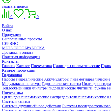
заказать звонок
0
0
Войти
О нас
Продукция
Выполненные проекты
СЕРВИС
МЕТАЛЛООБРАБОТКА
Доставка и оплата
Полезная информация
Контакты
Главная
Каталог
Пневматика
Цилиндры пневматические
Прин
Каталог продукции
Гидравлика
Насосы гидравлические
Аккумуляторы пневмогидравлические
Модульная аппаратура
Гидравлические плиты
Цилиндры гидра
Теплообменники
Фильтры гидравлические
Фитинги, рукава вы
Пневматика
Цилиндры пневматические
Распределители пневматические
К
Системы смазки
Системы двухлинейного действия
Системы последовательного
Системы заправки пластичной смазки
Системы смазки универ