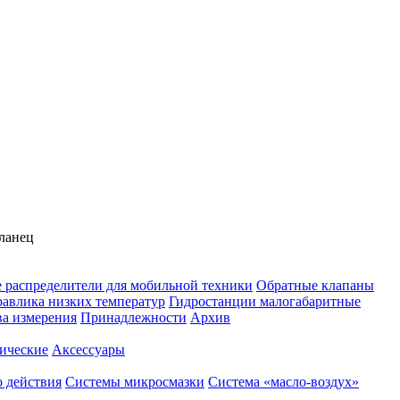
Фланец
 распределители для мобильной техники
Обратные клапаны
равлика низких температур
Гидростанции малогабаритные
ва измерения
Принадлежности
Архив
ические
Аксессуары
 действия
Системы микросмазки
Система «масло-воздух»