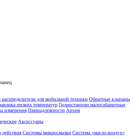
Фланец
 распределители для мобильной техники
Обратные клапаны
равлика низких температур
Гидростанции малогабаритные
ва измерения
Принадлежности
Архив
ические
Аксессуары
 действия
Системы микросмазки
Система «масло-воздух»