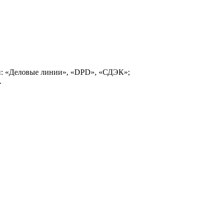
и: «Деловые линии», «DPD», «СДЭК»;
.