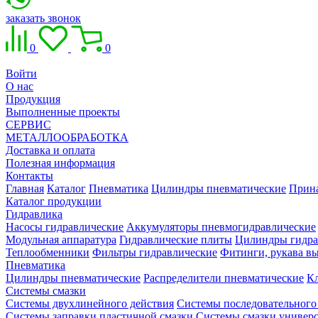
заказать звонок
0
0
Войти
О нас
Продукция
Выполненные проекты
СЕРВИС
МЕТАЛЛООБРАБОТКА
Доставка и оплата
Полезная информация
Контакты
Главная
Каталог
Пневматика
Цилиндры пневматические
Прин
Каталог продукции
Гидравлика
Насосы гидравлические
Аккумуляторы пневмогидравлические
Модульная аппаратура
Гидравлические плиты
Цилиндры гидра
Теплообменники
Фильтры гидравлические
Фитинги, рукава вы
Пневматика
Цилиндры пневматические
Распределители пневматические
К
Системы смазки
Системы двухлинейного действия
Системы последовательного
Системы заправки пластичной смазки
Системы смазки универ