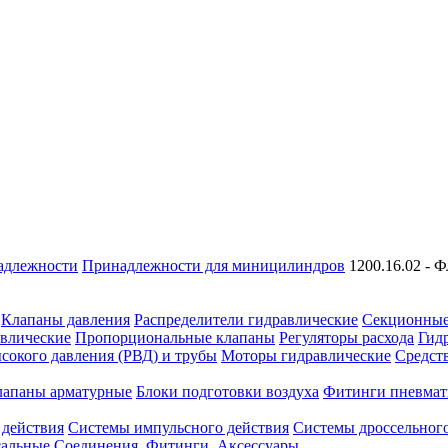
адлежности
Принадлежности для миницилиндров
1200.16.02 - 
Клапаны давления
Распределители гидравлические
Секционные
влические
Пропорциональные клапаны
Регуляторы расхода
Гид
сокого давления (РВД) и трубы
Моторы гидравлические
Средст
лапаны арматурные
Блоки подготовки воздуха
Фитинги пневмат
 действия
Системы импульсного действия
Системы дроссельного
сальные
Соединения. Фитинги. Аксессуары