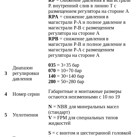
RP
= снижение давления в магистрали
P. внутренний слив в линию T с
размещением регулятора на стороне A
RPA
= снижение давления в
магистрали P-A и полное давление в
магистрали P-B с размещением
регулятора на стороне A
RPB
=
снижение давления в
магистрали P-B и полное давление в
магистрали P-A с размещением
регулятора на стороне A
035
= 3÷35 бар
Диапазон
070
= 10÷70 бар
3
регулировки
140
= 30÷140 бар
давления
280
= 50÷280 бар
Габаритные и монтажные размеры
4
Номер серии
остаются неизменными с 10 по 19
N
= NBR для минеральных масел
(стандарт)
5
Уплотнения
V
= FPM для специальных типов
жидкостей
S
= с винтом и шестигранной головкой