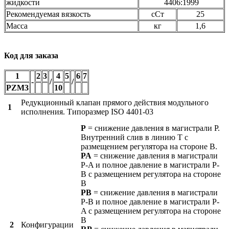
жидкости
4406:1999
Рекомендуемая вязкость
сСт
25
Масса
кг
1,6
Код для заказа
1
2
3
4
5
6
7
-
/
/
PZM3
10
Редукционный клапан прямого действия модульного
1
исполнения. Типоразмер ISO 4401-03
P
= снижение давления в магистрали P.
Внутренний слив в линию T с
размещением регулятора на стороне B.
PA
= снижение давления в магистрали
P-A и полное давление в магистрали P-
B с размещением регулятора на стороне
B
PB
= снижение давления в магистрали
P-B и полное давление в магистрали P-
A с размещением регулятора на стороне
B
2
Конфигурации