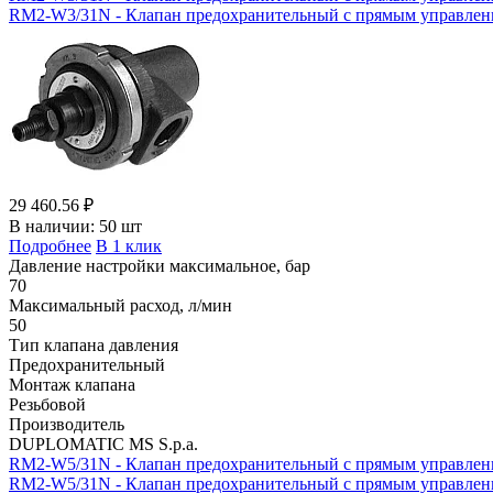
RM2-W3/31N - Клапан предохранительный с прямым управлением
29 460.56 ₽
В наличии:
50 шт
Подробнее
В 1 клик
Давление настройки максимальное, бар
70
Максимальный расход, л/мин
50
Тип клапана давления
Предохранительный
Монтаж клапана
Резьбовой
Производитель
DUPLOMATIC MS S.p.a.
RM2-W5/31N - Клапан предохранительный с прямым управлен
RM2-W5/31N - Клапан предохранительный с прямым управлением