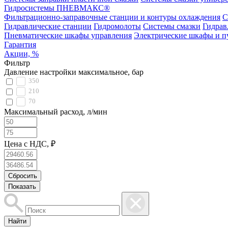
Гидросистемы ПНЕВМАКС®
Фильтрационно-заправочные станции и контуры охлаждения
С
Гидравлические станции
Гидромолоты
Системы смазки
Гидрав
Пневматические шкафы управления
Электрические шкафы и п
Гарантия
Акции, %
Фильтр
Давление настройки максимальное, бар
350
210
70
Максимальный расход, л/мин
Цена с НДС, ₽
Найти