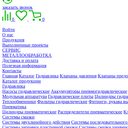
заказать звонок
0
0
Войти
О нас
Продукция
Выполненные проекты
СЕРВИС
МЕТАЛЛООБРАБОТКА
Доставка и оплата
Полезная информация
Контакты
Главная
Каталог
Гидравлика
Клапаны давления
Клапаны предо
Каталог продукции
Гидравлика
Насосы гидравлические
Аккумуляторы пневмогидравлические
Модульная аппаратура
Гидравлические плиты
Цилиндры гидра
Теплообменники
Фильтры гидравлические
Фитинги, рукава вы
Пневматика
Цилиндры пневматические
Распределители пневматические
К
Системы смазки
Системы двухлинейного действия
Системы последовательного
Системы заправки пластичной смазки
Системы смазки универ