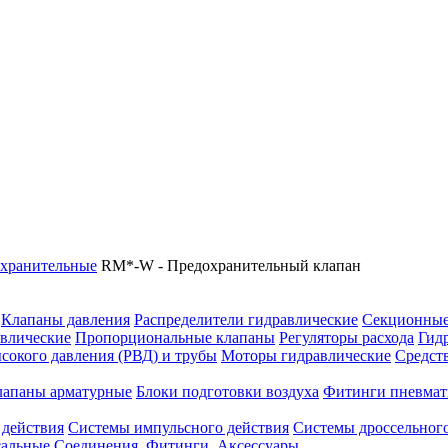
хранительные
RM*-W - Предохранительный клапан
Клапаны давления
Распределители гидравлические
Секционные
влические
Пропорциональные клапаны
Регуляторы расхода
Гид
сокого давления (РВД) и трубы
Моторы гидравлические
Средст
лапаны арматурные
Блоки подготовки воздуха
Фитинги пневмат
 действия
Системы импульсного действия
Системы дроссельного
сальные
Соединения. Фитинги. Аксессуары