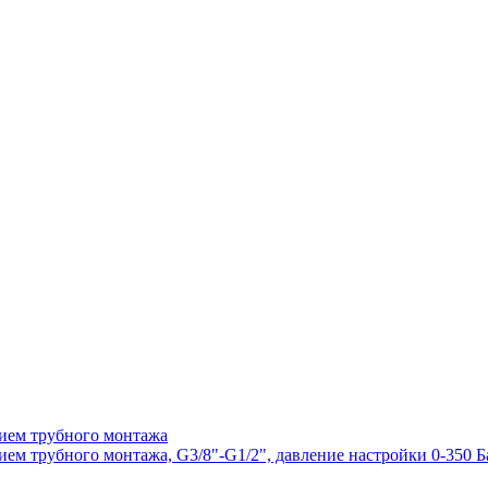
ием трубного монтажа
 трубного монтажа, G3/8"-G1/2", давление настройки 0-350 Ба