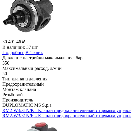
30 491.46 ₽
В наличии:
37 шт
Подробнее
В 1 клик
Давление настройки максимальное, бар
350
Максимальный расход, л/мин
50
Тип клапана давления
Предохранительный
Монтаж клапана
Резьбовой
Производитель
DUPLOMATIC MS S.p.a.
RM2-W3/31N/K - Клапан предохранительный с прямым управл
RM2-W3/31N/K - Клапан предохранительный с прямым управлени