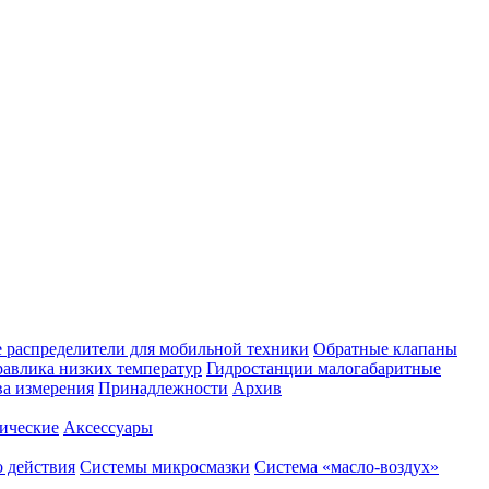
 распределители для мобильной техники
Обратные клапаны
равлика низких температур
Гидростанции малогабаритные
ва измерения
Принадлежности
Архив
ические
Аксессуары
 действия
Системы микросмазки
Система «масло-воздух»