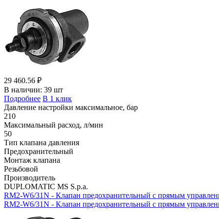
29 460.56 ₽
В наличии:
39 шт
Подробнее
В 1 клик
Давление настройки максимальное, бар
210
Максимальный расход, л/мин
50
Тип клапана давления
Предохранительный
Монтаж клапана
Резьбовой
Производитель
DUPLOMATIC MS S.p.a.
RM2-W6/31N - Клапан предохранительный с прямым управлен
RM2-W6/31N - Клапан предохранительный с прямым управлением