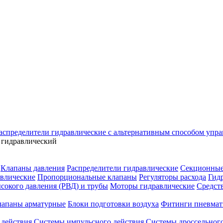
аспределители гидравлические с альтернативным способом упр
 гидравлический
Клапаны давления
Распределители гидравлические
Секционные
влические
Пропорциональные клапаны
Регуляторы расхода
Гид
сокого давления (РВД) и трубы
Моторы гидравлические
Средст
лапаны арматурные
Блоки подготовки воздуха
Фитинги пневмат
 действия
Системы импульсного действия
Системы дроссельного