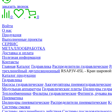
заказать звонок
0
0
Войти
О нас
Продукция
Выполненные проекты
СЕРВИС
МЕТАЛЛООБРАБОТКА
Доставка и оплата
Полезная информация
Контакты
Главная
Каталог
Гидравлика
Распределители гидравлические
Р
трехлинейный двухпозиционный
RSAP3V-05L - Кран шаровой
Каталог продукции
Гидравлика
Насосы гидравлические
Аккумуляторы пневмогидравлические
Модульная аппаратура
Гидравлические плиты
Цилиндры гидра
Теплообменники
Фильтры гидравлические
Фитинги, рукава вы
Пневматика
Цилиндры пневматические
Распределители пневматические
К
Системы смазки
Системы двухлинейного действия
Системы последовательного