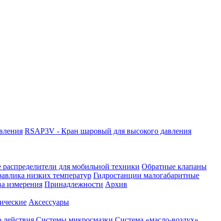
авления
RSAP3V - Кран шаровый для высокого давления
 распределители для мобильной техники
Обратные клапаны
равлика низких температур
Гидростанции малогабаритные
ва измерения
Принадлежности
Архив
ические
Аксессуары
 действия
Системы микросмазки
Система «масло-воздух»