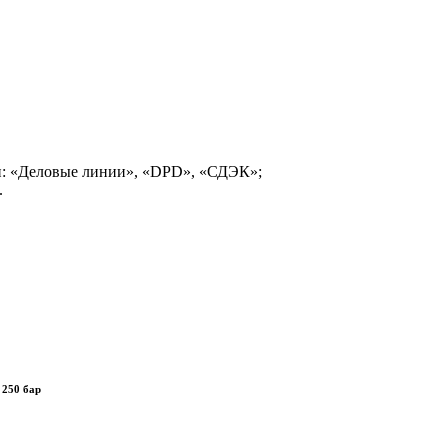
и: «Деловые линии», «DPD», «СДЭК»;
.
 250 бар