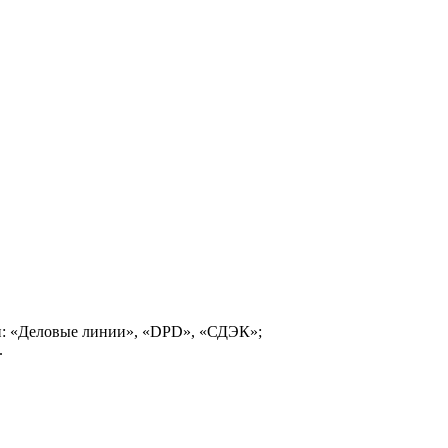
и: «Деловые линии», «DPD», «СДЭК»;
.