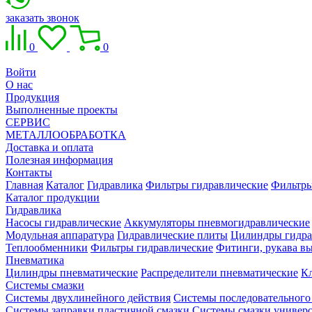
заказать звонок
0
0
Войти
О нас
Продукция
Выполненные проекты
СЕРВИС
МЕТАЛЛООБРАБОТКА
Доставка и оплата
Полезная информация
Контакты
Главная
Каталог
Гидравлика
Фильтры гидравлические
Фильтры
Каталог продукции
Гидравлика
Насосы гидравлические
Аккумуляторы пневмогидравлические
Модульная аппаратура
Гидравлические плиты
Цилиндры гидра
Теплообменники
Фильтры гидравлические
Фитинги, рукава вы
Пневматика
Цилиндры пневматические
Распределители пневматические
К
Системы смазки
Системы двухлинейного действия
Системы последовательного
Системы заправки пластичной смазки
Системы смазки универ