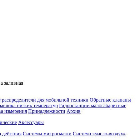
а заливная
 распределители для мобильной техники
Обратные клапаны
равлика низких температур
Гидростанции малогабаритные
ва измерения
Принадлежности
Архив
ические
Аксессуары
 действия
Системы микросмазки
Система «масло-воздух»