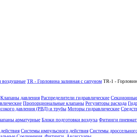
 воздушные
TR - Горловина заливная с сапуном
TR-1 - Горловин
Клапаны давления
Распределители гидравлические
Секционные
влические
Пропорциональные клапаны
Регуляторы расхода
Гид
сокого давления (РВД) и трубы
Моторы гидравлические
Средст
лапаны арматурные
Блоки подготовки воздуха
Фитинги пневмат
 действия
Системы импульсного действия
Системы дроссельного
сальные
Соединения. Фитинги. Аксессуары