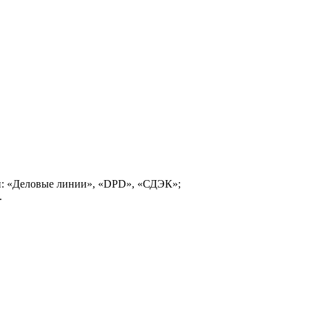
и: «Деловые линии», «DPD», «СДЭК»;
.