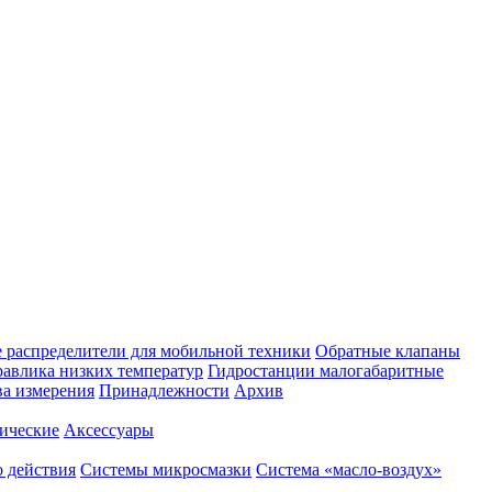
 распределители для мобильной техники
Обратные клапаны
равлика низких температур
Гидростанции малогабаритные
ва измерения
Принадлежности
Архив
ические
Аксессуары
 действия
Системы микросмазки
Система «масло-воздух»