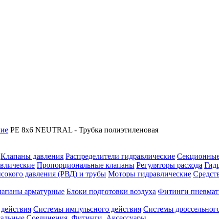
кие
PE 8x6 NEUTRAL - Трубка полиэтиленовая
Клапаны давления
Распределители гидравлические
Секционные
влические
Пропорциональные клапаны
Регуляторы расхода
Гид
сокого давления (РВД) и трубы
Моторы гидравлические
Средст
лапаны арматурные
Блоки подготовки воздуха
Фитинги пневмат
 действия
Системы импульсного действия
Системы дроссельного
сальные
Соединения. Фитинги. Аксессуары