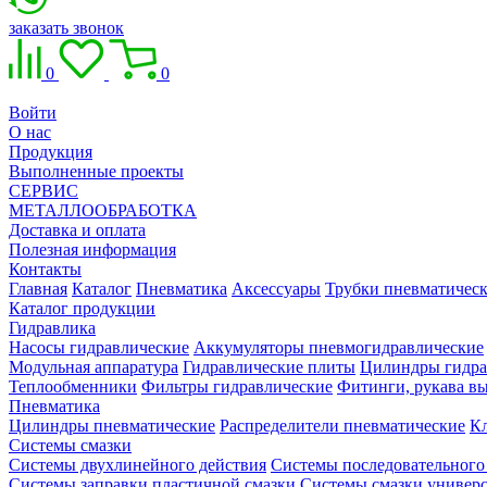
заказать звонок
0
0
Войти
О нас
Продукция
Выполненные проекты
СЕРВИС
МЕТАЛЛООБРАБОТКА
Доставка и оплата
Полезная информация
Контакты
Главная
Каталог
Пневматика
Аксессуары
Трубки пневматичес
Каталог продукции
Гидравлика
Насосы гидравлические
Аккумуляторы пневмогидравлические
Модульная аппаратура
Гидравлические плиты
Цилиндры гидра
Теплообменники
Фильтры гидравлические
Фитинги, рукава вы
Пневматика
Цилиндры пневматические
Распределители пневматические
К
Системы смазки
Системы двухлинейного действия
Системы последовательного
Системы заправки пластичной смазки
Системы смазки универ