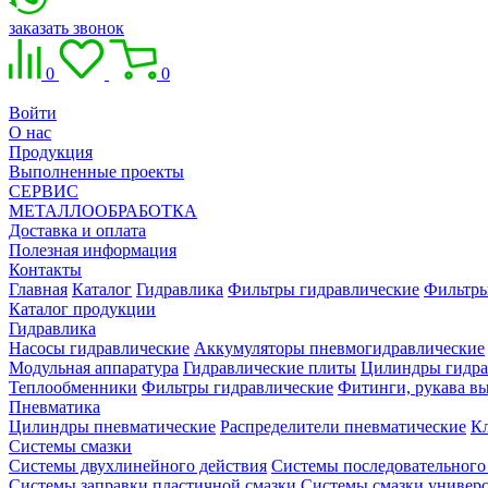
заказать звонок
0
0
Войти
О нас
Продукция
Выполненные проекты
СЕРВИС
МЕТАЛЛООБРАБОТКА
Доставка и оплата
Полезная информация
Контакты
Главная
Каталог
Гидравлика
Фильтры гидравлические
Фильтры
Каталог продукции
Гидравлика
Насосы гидравлические
Аккумуляторы пневмогидравлические
Модульная аппаратура
Гидравлические плиты
Цилиндры гидра
Теплообменники
Фильтры гидравлические
Фитинги, рукава вы
Пневматика
Цилиндры пневматические
Распределители пневматические
К
Системы смазки
Системы двухлинейного действия
Системы последовательного
Системы заправки пластичной смазки
Системы смазки универ