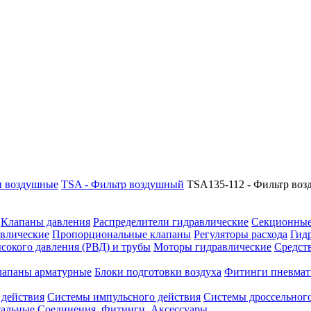
 воздушные
TSA - Фильтр воздушный
TSA135-112 - Фильтр во
Клапаны давления
Распределители гидравлические
Секционные
влические
Пропорциональные клапаны
Регуляторы расхода
Гид
сокого давления (РВД) и трубы
Моторы гидравлические
Средст
лапаны арматурные
Блоки подготовки воздуха
Фитинги пневмат
 действия
Системы импульсного действия
Системы дроссельного
сальные
Соединения. Фитинги. Аксессуары