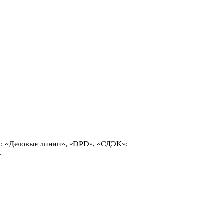
и: «Деловые линии», «DPD», «СДЭК»;
.