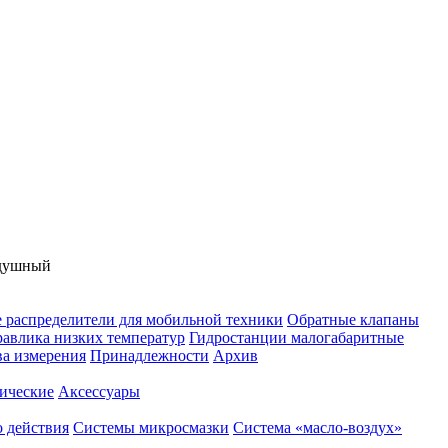
здушный
 распределители для мобильной техники
Обратные клапаны
равлика низких температур
Гидростанции малогабаритные
ва измерения
Принадлежности
Архив
ические
Аксессуары
 действия
Системы микросмазки
Система «масло-воздух»