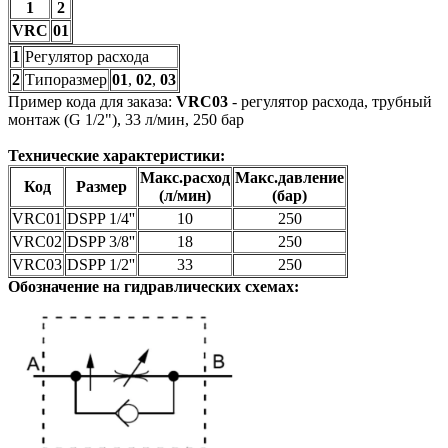
1
2
VRC
01
1
Регулятор расхода
2
Типоразмер
01
,
02
,
03
Пример кода для заказа:
VRC03
- регулятор расхода, трубный
монтаж (G 1/2"), 33 л/мин, 250 бар
Технические характеристики:
Макс.расход
Макс.давление
Код
Размер
(л/мин)
(бар)
VRC01
DSPP 1/4''
10
250
VRC02
DSPP 3/8''
18
250
VRC03
DSPP 1/2''
33
250
Обозначение на гидравлических схемах: