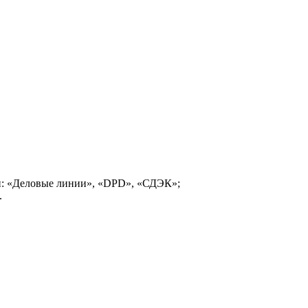
и: «Деловые линии», «DPD», «СДЭК»;
.