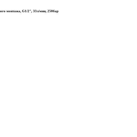
ого монтажа, G1/2", 33л/мин, 250бар