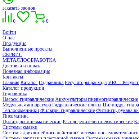
заказать звонок
0
0
Войти
О нас
Продукция
Выполненные проекты
СЕРВИС
МЕТАЛЛООБРАБОТКА
Доставка и оплата
Полезная информация
Контакты
Главная
Каталог
Гидравлика
Регуляторы расхода
VRC - Регулят
Каталог продукции
Гидравлика
Насосы гидравлические
Аккумуляторы пневмогидравлические
Модульная аппаратура
Гидравлические плиты
Цилиндры гидра
Теплообменники
Фильтры гидравлические
Фитинги, рукава вы
Пневматика
Цилиндры пневматические
Распределители пневматические
К
Системы смазки
Системы двухлинейного действия
Системы последовательного
Системы заправки пластичной смазки
Системы смазки универ