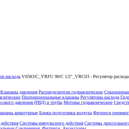
ор расхода
V0583/C_VRFU 90/C 1/2"_VRC03 - Регулятор расхода
Клапаны давления
Распределители гидравлические
Секционные
влические
Пропорциональные клапаны
Регуляторы расхода
Гид
сокого давления (РВД) и трубы
Моторы гидравлические
Средст
лапаны арматурные
Блоки подготовки воздуха
Фитинги пневмат
 действия
Системы импульсного действия
Системы дроссельного
сальные
Соединения. Фитинги. Аксессуары