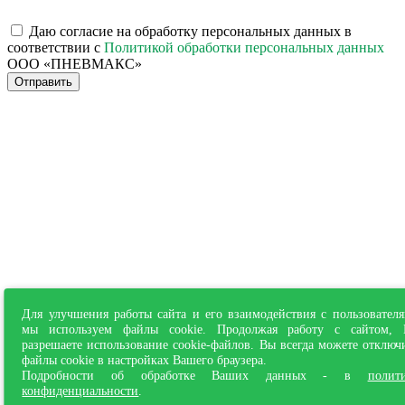
Даю согласие на обработку персональных данных в
соответствии с
Политикой обработки персональных данных
ООО «ПНЕВМАКС»
Отправить
Для улучшения работы сайта и его взаимодействия с пользовател
мы используем файлы cookie. Продолжая работу с сайтом,
разрешаете использование cookie-файлов. Вы всегда можете отключ
файлы cookie в настройках Вашего браузера.
Подробности об обработке Ваших данных - в
полит
конфиденциальности
.