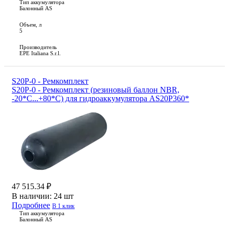
Тип аккумулятора
Балонный AS
Объем, л
5
Производитель
EPE Italiana S.r.l.
S20P-0 - Ремкомплект
S20P-0 - Ремкомплект (резиновый баллон NBR,
-20*С...+80*С) для гидроаккумулятора AS20P360*
47 515.34 ₽
В наличии:
24 шт
Подробнее
В 1 клик
Тип аккумулятора
Балонный AS