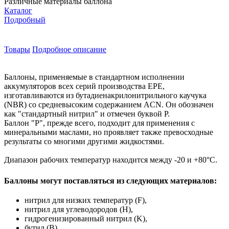
Различные материалы баллона
Каталог
Подробный
Товары
Подробное описание
Баллоны, применяемые в стандартном исполнении
аккумуляторов всех серий производства EPE,
изготавливаются из бутадиенакрилонитрильного каучука
(NBR) со средневысоким содержанием ACN. Он обозначен
как "стандартный нитрил" и отмечен буквой P.
Баллон "P", прежде всего, подходит для применения с
минеральными маслами, но проявляет также превосходные
результаты со многими другими жидкостями.
Диапазон рабочих температур находится между -20 и +80°С.
Баллоны могут поставляться из следующих материалов:
нитрил для низких температур (F),
нитрил для углеводородов (H),
гидрогенизированный нитрил (K),
бутил (B),