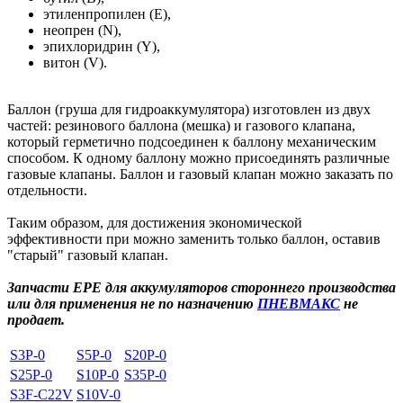
этиленпропилен (E),
неопрен (N),
эпихлоридрин (Y),
витон (V).
Баллон (груша для гидроаккумулятора) изготовлен из двух
частей: резинового баллона (мешка) и газового клапана,
который герметично подсоединен к баллону механическим
способом. К одному баллону можно присоединять различные
газовые клапаны. Баллон и газовый клапан можно заказать по
отдельности.
Таким образом, для достижения экономической
эффективности при можно заменить только баллон, оставив
"старый" газовый клапан.
Запчасти EPE для аккумуляторов стороннего производства
или для применения не по назначению
ПНЕВМАКС
не
продает.
S3P-0
S5P-0
S20P-0
S25P-0
S10P-0
S35P-0
S3F-C22V
S10V-0