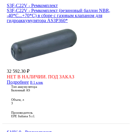
S3F-C22V - Ремкомплект
S3F-C22V - Ремкомплект (резиновый баллон NBR,
-40*С...+70*С) в сборе с газовым клапаном для
гидроаккумулятора AS3P360*
32 592.30 ₽
НЕТ В НАЛИЧИИ. ПОД ЗАКАЗ
Подробнее
В 1 клик
Тип аккумулятора
Балонный AS
Объем, л
3
Производитель
EPE Italiana S.r.l.