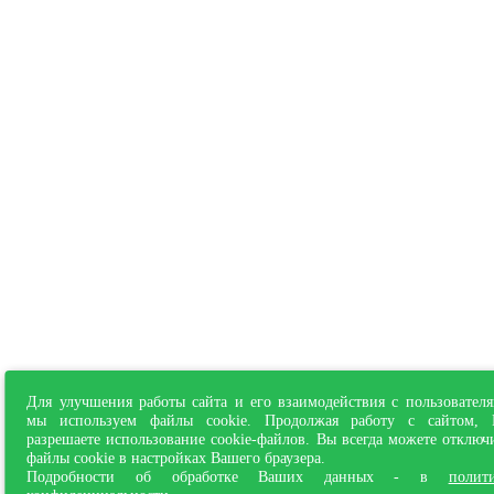
Для улучшения работы сайта и его взаимодействия с пользовател
мы используем файлы cookie. Продолжая работу с сайтом,
разрешаете использование cookie-файлов. Вы всегда можете отключ
файлы cookie в настройках Вашего браузера.
Подробности об обработке Ваших данных - в
полит