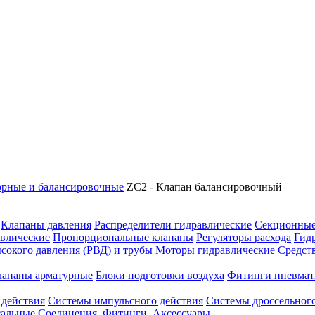
рные и балансировочные
ZC2 - Клапан балансировочный
Клапаны давления
Распределители гидравлические
Секционные
влические
Пропорциональные клапаны
Регуляторы расхода
Гид
сокого давления (РВД) и трубы
Моторы гидравлические
Средст
лапаны арматурные
Блоки подготовки воздуха
Фитинги пневмат
 действия
Системы импульсного действия
Системы дроссельного
сальные
Соединения. Фитинги. Аксессуары