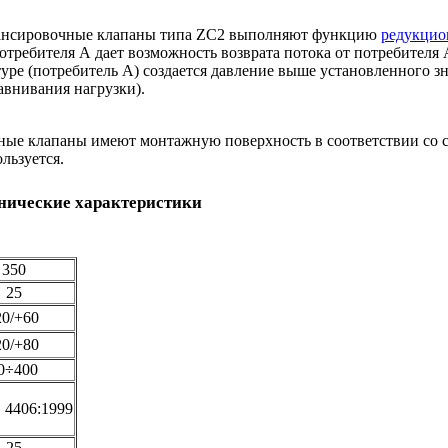
ансировочные клапаны типа ZC2 выполняют функцию
редукцио
отребителя А дает возможность возврата потока от потребителя 
уре (потребитель А) создается давление выше установленного з
авнивания нагрузки).
ные клапаны имеют монтажную поверхность в соответствии со 
льзуется.
нические характеристики
350
25
20/+60
20/+80
0÷400
O 4406:1999
25