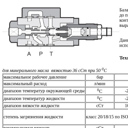
Бал
до п
конт
выр
Дан
испо
Тех
0
для минерального масла вязкостью 36 сСт при 50
С
максимальное рабочее давление
бар
максимальный расход
л/мин
0
диапазон температур окружающей среды
-
С
0
диапазон температур жидкости
-
С
диапазон вязкости жидкости
сСт
1
степень загрязнения жидкости
класс 20/18/15 по IS
рекомендуемая вязкость
сСт