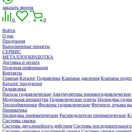
заказать звонок
0
0
Войти
О нас
Продукция
Выполненные проекты
СЕРВИС
МЕТАЛЛООБРАБОТКА
Доставка и оплата
Полезная информация
Контакты
Главная
Каталог
Гидравлика
Клапаны давления
Клапаны подпо
Каталог продукции
Гидравлика
Насосы гидравлические
Аккумуляторы пневмогидравлические
Модульная аппаратура
Гидравлические плиты
Цилиндры гидра
Теплообменники
Фильтры гидравлические
Фитинги, рукава вы
Пневматика
Цилиндры пневматические
Распределители пневматические
К
Системы смазки
Системы двухлинейного действия
Системы последовательного
Системы заправки пластичной смазки
Системы смазки универ