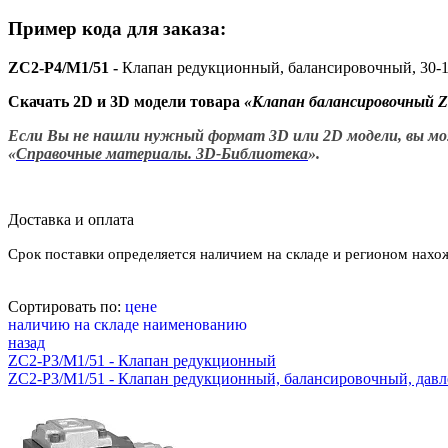
Пример кода для заказа:
ZC2-P4/M1/51 -
Клапан редукционный, балансировочный, 30-14
Скачать 2D и 3D модели товара
«
Клапан балансировочный 
Если Вы не нашли нужный формат 3D или 2D модели, вы може
«
Справочные материалы. 3D-Библиотека
».
Доставка и оплата
Срок поставки определяется наличием на складе и регионом нахо
Сортировать по:
цене
наличию на складе
наименованию
назад
ZC2-P3/M1/51 - Клапан редукционный
ZC2-P3/M1/51 - Клапан редукционный, балансировочный, давле