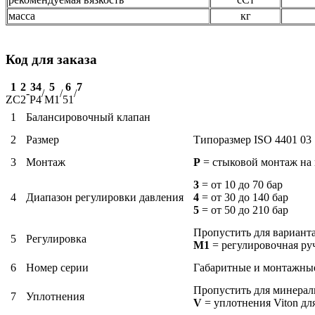
масса
кг
Код для заказа
1
2
3
4
5
6
7
-
/
/
/
ZC
2
P
4
M1
51
1
Балансировочный клапан
2
Размер
Типоразмер ISO 4401 03
3
Монтаж
P
= стыковой монтаж на
3
= от 10 до 70 бар
4
Диапазон регулировки давления
4
= от 30 до 140 бар
5
= от 50 до 210 бар
Пропустить для вариант
5
Регулировка
M1
= регулировочная ру
6
Номер серии
Габаритные и монтажные
Пропустить для минерал
7
Уплотнения
V
= уплотнения Viton дл