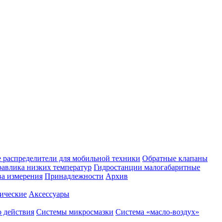
 распределители для мобильной техники
Обратные клапаны
равлика низких температур
Гидростанции малогабаритные
ва измерения
Принадлежности
Архив
ические
Аксессуары
 действия
Системы микросмазки
Система «масло-воздух»