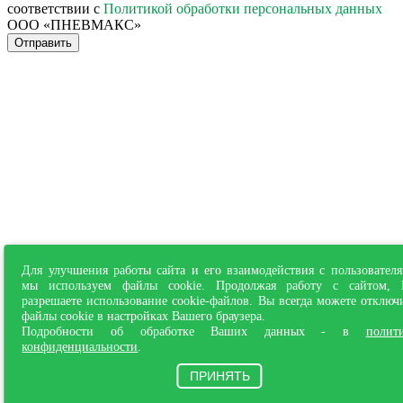
соответствии с
Политикой обработки персональных данных
ООО «ПНЕВМАКС»
Отправить
Для улучшения работы сайта и его взаимодействия с пользовател
мы используем файлы cookie. Продолжая работу с сайтом,
разрешаете использование cookie-файлов. Вы всегда можете отключ
файлы cookie в настройках Вашего браузера.
Подробности об обработке Ваших данных - в
полит
конфиденциальности
.
ПРИНЯТЬ