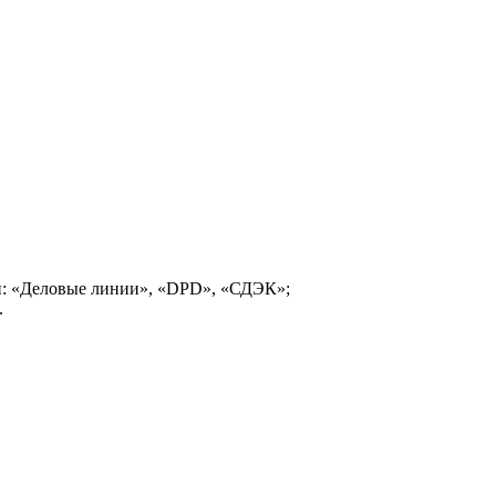
и: «Деловые линии», «DPD», «СДЭК»;
.