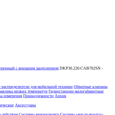
теренный с внешним зацеплением
DKP30.220.CAB702SN -
 распределители для мобильной техники
Обратные клапаны
равлика низких температур
Гидростанции малогабаритные
ва измерения
Принадлежности
Архив
ические
Аксессуары
 действия
Системы микросмазки
Система «масло-воздух»