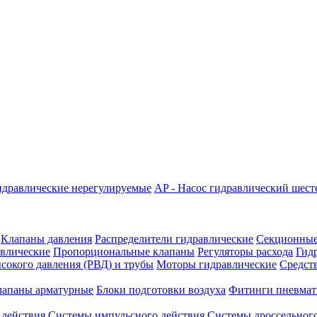
идравлические нерегулируемые
AP - Насос гидравлический шес
Клапаны давления
Распределители гидравлические
Секционные
влические
Пропорциональные клапаны
Регуляторы расхода
Гид
сокого давления (РВД) и трубы
Моторы гидравлические
Средст
лапаны арматурные
Блоки подготовки воздуха
Фитинги пневмат
 действия
Системы импульсного действия
Системы дроссельного