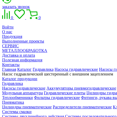
заказать звонок
0
0
Войти
О нас
Продукция
Выполненные проекты
СЕРВИС
МЕТАЛЛООБРАБОТКА
Доставка и оплата
Полезная информация
Контакты
Главная
Каталог
Гидравлика
Насосы гидравлические
Насосы г
Насос гидравлический шестеренный с внешним зацеплением
Каталог продукции
Гидравлика
Насосы гидравлические
Аккумуляторы пневмогидравлические
Модульная аппаратура
Гидравлические плиты
Цилиндры гидра
Теплообменники
Фильтры гидравлические
Фитинги, рукава вы
Пневматика
Цилиндры пневматические
Распределители пневматические
К
Системы смазки
Системы двухлинейного действия
Системы последовательного