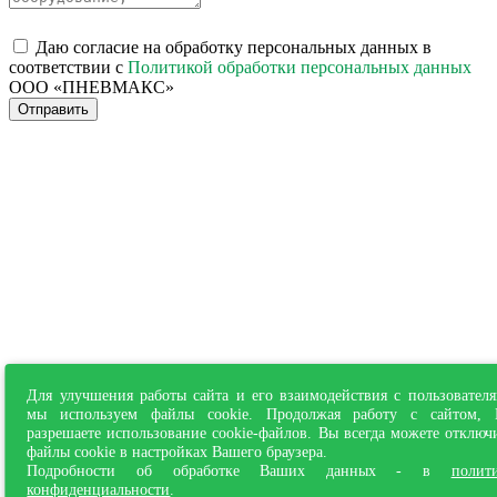
Даю согласие на обработку персональных данных в
соответствии с
Политикой обработки персональных данных
ООО «ПНЕВМАКС»
Отправить
Для улучшения работы сайта и его взаимодействия с пользовател
мы используем файлы cookie. Продолжая работу с сайтом,
разрешаете использование cookie-файлов. Вы всегда можете отключ
файлы cookie в настройках Вашего браузера.
Подробности об обработке Ваших данных - в
полит
конфиденциальности
.