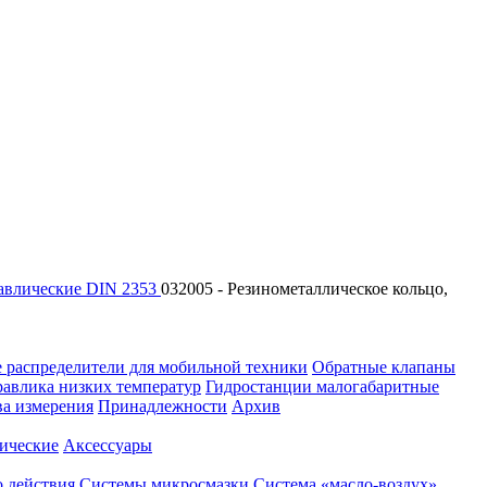
авлические DIN 2353
032005 - Резинометаллическое кольцо,
 распределители для мобильной техники
Обратные клапаны
равлика низких температур
Гидростанции малогабаритные
ва измерения
Принадлежности
Архив
ические
Аксессуары
 действия
Системы микросмазки
Система «масло-воздух»