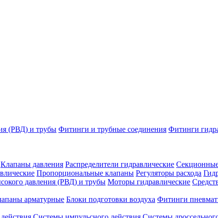
ия (РВД) и трубы
Фитинги и трубные соединения
Фитинги гидр
Клапаны давления
Распределители гидравлические
Секционные
влические
Пропорциональные клапаны
Регуляторы расхода
Гид
сокого давления (РВД) и трубы
Моторы гидравлические
Средст
лапаны арматурные
Блоки подготовки воздуха
Фитинги пневмат
 действия
Системы импульсного действия
Системы дроссельного