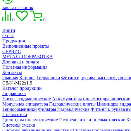
заказать звонок
0
0
Войти
О нас
Продукция
Выполненные проекты
СЕРВИС
МЕТАЛЛООБРАБОТКА
Доставка и оплата
Полезная информация
Контакты
Главная
Каталог
Гидравлика
Фитинги, рукава высокого давлен
G5/8"-M22x1.5
Каталог продукции
Гидравлика
Насосы гидравлические
Аккумуляторы пневмогидравлические
Модульная аппаратура
Гидравлические плиты
Цилиндры гидра
Теплообменники
Фильтры гидравлические
Фитинги, рукава вы
Пневматика
Цилиндры пневматические
Распределители пневматические
К
Системы смазки
Системы двухлинейного действия
Системы последовательного