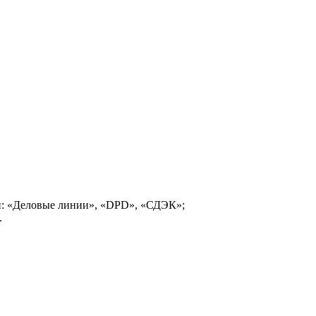
и: «Деловые линии», «DPD», «СДЭК»;
.