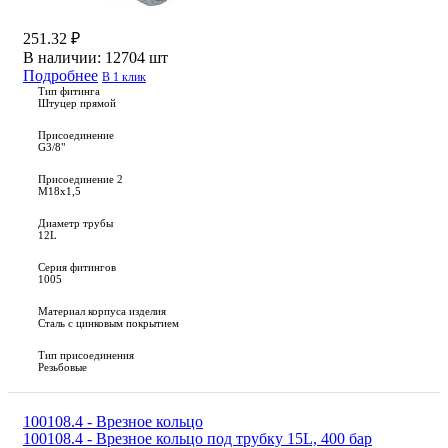
251.32 ₽
В наличии:
12704 шт
Подробнее
В 1 клик
Тип фитинга
Штуцер прямой
Присоединение
G3/8"
Присоединение 2
M18x1,5
Диаметр трубы
12L
Серия фитингов
1005
Материал корпуса изделия
Сталь с цинковым покрытием
Тип присоединения
Резьбовые
100108.4 - Врезное кольцо
100108.4 - Врезное кольцо под трубку 15L, 400 бар