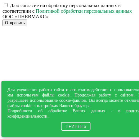
Даю согласие на обработку персональных данных в
соответствии с
Политикой обработки персональных данных
ООО «ПНЕВМАКС»
Отправить
Для улучшения работы сайта и его взаимодействия с пользовател
мы используем файлы cookie. Продолжая работу с сайтом,
разрешаете использование cookie-файлов. Вы всегда можете отключ
файлы cookie в настройках Вашего браузера.
Подробности об обработке Ваших данных - в
полит
конфиденциальности
.
ПРИНЯТЬ