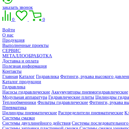
заказать звонок
0
0
Войти
О нас
Продукция
Выполненные проекты
СЕРВИС
МЕТАЛЛООБРАБОТКА
Доставка и оплата
Полезная информация
Контакты
Главная
Каталог
Гидравлика
Фитинги, рукава высокого давлен
Каталог продукции
Гидравлика
Насосы гидравлические
Аккумуляторы пневмогидравлические
Модульная аппаратура
Гидравлические плиты
Цилиндры гидра
Теплообменники
Фильтры гидравлические
Фитинги, рукава вы
Пневматика
Цилиндры пневматические
Распределители пневматические
К
Системы смазки
Системы двухлинейного действия
Системы последовательного
Системы заправки пластичной смазки
Системы смазки универ