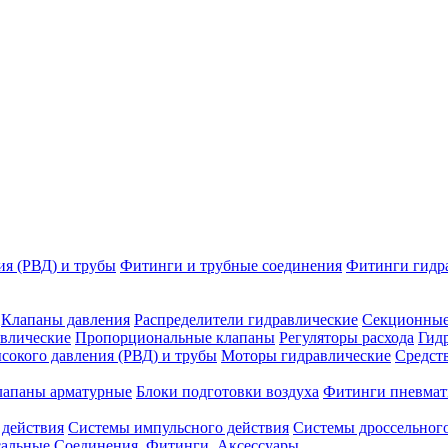
ия (РВД) и трубы
Фитинги и трубные соединения
Фитинги гидр
Клапаны давления
Распределители гидравлические
Секционные
влические
Пропорциональные клапаны
Регуляторы расхода
Гид
сокого давления (РВД) и трубы
Моторы гидравлические
Средст
лапаны арматурные
Блоки подготовки воздуха
Фитинги пневмат
 действия
Системы импульсного действия
Системы дроссельного
сальные
Соединения. Фитинги. Аксессуары