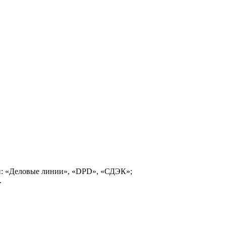
и: «Деловые линии», «DPD», «СДЭК»;
.