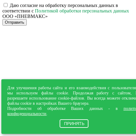
Даю согласие на обработку персональных данных в
соответствии с
Политикой обработки персональных данных
ООО «ПНЕВМАКС»
Отправить
Для улучшения работы сайта и его взаимодействия с пользовател
мы используем файлы cookie. Продолжая работу с сайтом,
разрешаете использование cookie-файлов. Вы всегда можете отключ
файлы cookie в настройках Вашего браузера.
Подробности об обработке Ваших данных - в
полит
конфиденциальности
.
ПРИНЯТЬ