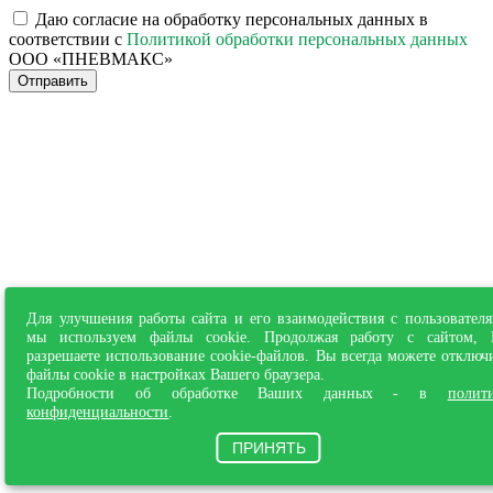
Даю согласие на обработку персональных данных в
соответствии с
Политикой обработки персональных данных
ООО «ПНЕВМАКС»
Отправить
Для улучшения работы сайта и его взаимодействия с пользовател
мы используем файлы cookie. Продолжая работу с сайтом,
разрешаете использование cookie-файлов. Вы всегда можете отключ
файлы cookie в настройках Вашего браузера.
Подробности об обработке Ваших данных - в
полит
конфиденциальности
.
ПРИНЯТЬ