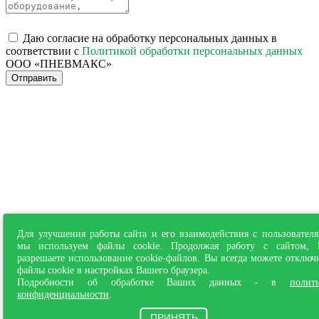
Даю согласие на обработку персональных данных в
соответствии с
Политикой обработки персональных данных
ООО «ПНЕВМАКС»
Отправить
Для улучшения работы сайта и его взаимодействия с пользовател
мы используем файлы cookie. Продолжая работу с сайтом,
разрешаете использование cookie-файлов. Вы всегда можете отключ
файлы cookie в настройках Вашего браузера.
Подробности об обработке Ваших данных - в
полит
конфиденциальности
.
ПРИНЯТЬ