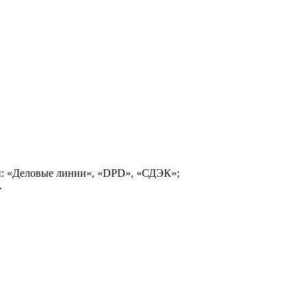
и: «Деловые линии», «DPD», «СДЭК»;
.