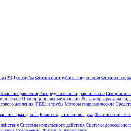
ия (РВД) и трубы
Фитинги и трубные соединения
Фитинги гидр
Клапаны давления
Распределители гидравлические
Секционные
влические
Пропорциональные клапаны
Регуляторы расхода
Гид
сокого давления (РВД) и трубы
Моторы гидравлические
Средст
лапаны арматурные
Блоки подготовки воздуха
Фитинги пневмат
 действия
Системы импульсного действия
Системы дроссельного
сальные
Соединения. Фитинги. Аксессуары