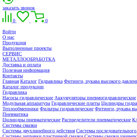
заказать звонок
0
0
Войти
О нас
Продукция
Выполненные проекты
СЕРВИС
МЕТАЛЛООБРАБОТКА
Доставка и оплата
Полезная информация
Контакты
Главная
Каталог
Гидравлика
Фитинги, рукава высокого давлен
Каталог продукции
Гидравлика
Насосы гидравлические
Аккумуляторы пневмогидравлические
Модульная аппаратура
Гидравлические плиты
Цилиндры гидра
Теплообменники
Фильтры гидравлические
Фитинги, рукава вы
Пневматика
Цилиндры пневматические
Распределители пневматические
К
Системы смазки
Системы двухлинейного действия
Системы последовательного
Системы заправки пластичной смазки
Системы смазки универ