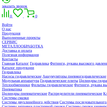
заказать звонок
0
0
Войти
О нас
Продукция
Выполненные проекты
СЕРВИС
МЕТАЛЛООБРАБОТКА
Доставка и оплата
Полезная информация
Контакты
Главная
Каталог
Гидравлика
Фитинги, рукава высокого давлен
Каталог продукции
Гидравлика
Насосы гидравлические
Аккумуляторы пневмогидравлические
Модульная аппаратура
Гидравлические плиты
Цилиндры гидра
Теплообменники
Фильтры гидравлические
Фитинги, рукава вы
Пневматика
Цилиндры пневматические
Распределители пневматические
К
Системы смазки
Системы двухлинейного действия
Системы последовательного
Системы заправки пластичной смазки
Системы смазки универ