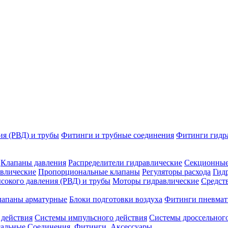
ия (РВД) и трубы
Фитинги и трубные соединения
Фитинги гидр
Клапаны давления
Распределители гидравлические
Секционные
влические
Пропорциональные клапаны
Регуляторы расхода
Гид
сокого давления (РВД) и трубы
Моторы гидравлические
Средст
лапаны арматурные
Блоки подготовки воздуха
Фитинги пневмат
 действия
Системы импульсного действия
Системы дроссельного
сальные
Соединения. Фитинги. Аксессуары