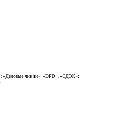
и: «Деловые линии», «DPD», «СДЭК»;
.