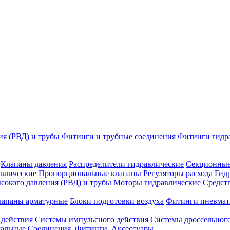
ия (РВД) и трубы
Фитинги и трубные соединения
Фитинги гидр
Клапаны давления
Распределители гидравлические
Секционные
влические
Пропорциональные клапаны
Регуляторы расхода
Гид
сокого давления (РВД) и трубы
Моторы гидравлические
Средст
лапаны арматурные
Блоки подготовки воздуха
Фитинги пневмат
 действия
Системы импульсного действия
Системы дроссельного
сальные
Соединения. Фитинги. Аксессуары