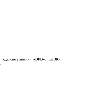
и: «Деловые линии», «DPD», «СДЭК»;
.