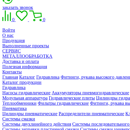
заказать звонок
0
0
Войти
О нас
Продукция
Выполненные проекты
СЕРВИС
МЕТАЛЛООБРАБОТКА
Доставка и оплата
Полезная информация
Контакты
Главная
Каталог
Гидравлика
Фитинги, рукава высокого давлен
Каталог продукции
Гидравлика
Насосы гидравлические
Аккумуляторы пневмогидравлические
Модульная аппаратура
Гидравлические плиты
Цилиндры гидра
Теплообменники
Фильтры гидравлические
Фитинги, рукава вы
Пневматика
Цилиндры пневматические
Распределители пневматические
К
Системы смазки
Системы двухлинейного действия
Системы последовательного
Системы заправки пластичной смазки
Системы смазки универ