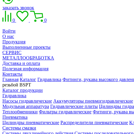
заказать звонок
0
0
Войти
О нас
Продукция
Выполненные проекты
СЕРВИС
МЕТАЛЛООБРАБОТКА
Доставка и оплата
Полезная информация
Контакты
Главная
Каталог
Гидравлика
Фитинги, рукава высокого давлен
резьбой BSPT
Каталог продукции
Гидравлика
Насосы гидравлические
Аккумуляторы пневмогидравлические
Модульная аппаратура
Гидравлические плиты
Цилиндры гидра
Теплообменники
Фильтры гидравлические
Фитинги, рукава вы
Пневматика
Цилиндры пневматические
Распределители пневматические
К
Системы смазки
Системы двухлинейного действия
Системы последовательного