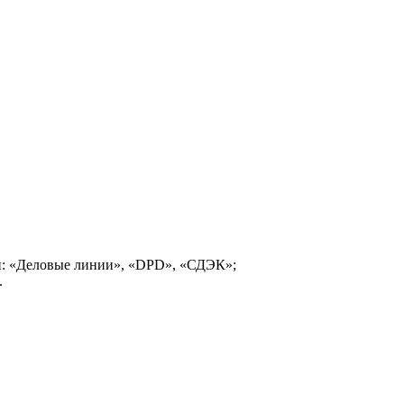
и: «Деловые линии», «DPD», «СДЭК»;
.