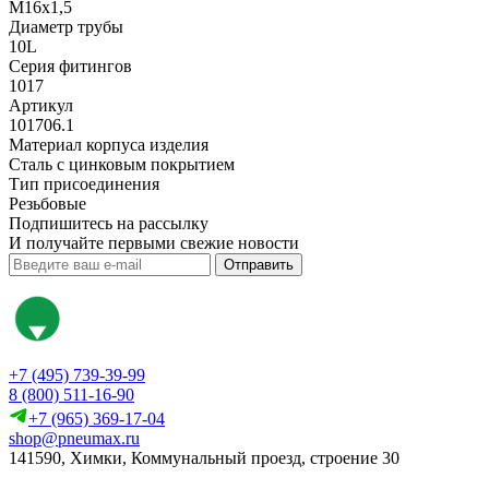
M16x1,5
Диаметр трубы
10L
Серия фитингов
1017
Артикул
101706.1
Материал корпуса изделия
Сталь с цинковым покрытием
Тип присоединения
Резьбовые
Подпишитесь на рассылку
И получайте первыми свежие новости
Отправить
+7 (495) 739-39-99
8 (800) 511-16-90
+7 (965) 369-17-04
shop@pneumax.ru
141590, Химки, Коммунальный проезд, строение 30