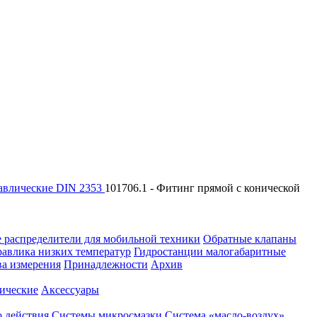
авлические DIN 2353
101706.1 - Фитинг прямой с конической
 распределители для мобильной техники
Обратные клапаны
равлика низких температур
Гидростанции малогабаритные
ва измерения
Принадлежности
Архив
ические
Аксессуары
 действия
Системы микросмазки
Система «масло-воздух»