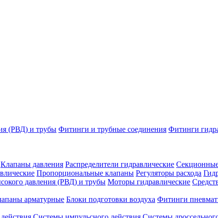
ия (РВД) и трубы
Фитинги и трубные соединения
Фитинги гидр
Клапаны давления
Распределители гидравлические
Секционные
влические
Пропорциональные клапаны
Регуляторы расхода
Гид
сокого давления (РВД) и трубы
Моторы гидравлические
Средст
лапаны арматурные
Блоки подготовки воздуха
Фитинги пневмат
 действия
Системы импульсного действия
Системы дроссельного