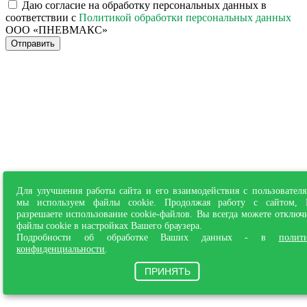
Даю согласие на обработку персональных данных в
соответствии с
Политикой обработки персональных данных
ООО «ПНЕВМАКС»
Отправить
Для улучшения работы сайта и его взаимодействия с пользовател
мы используем файлы cookie. Продолжая работу с сайтом,
разрешаете использование cookie-файлов. Вы всегда можете отключ
файлы cookie в настройках Вашего браузера.
Подробности об обработке Ваших данных - в
полит
конфиденциальности
.
ПРИНЯТЬ