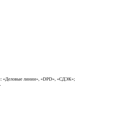
и: «Деловые линии», «DPD», «СДЭК»;
.