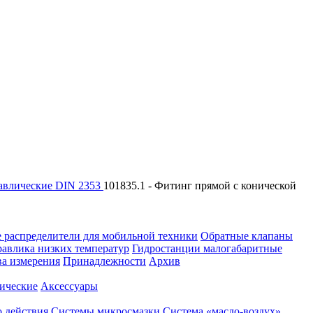
авлические DIN 2353
101835.1 - Фитинг прямой с конической
 распределители для мобильной техники
Обратные клапаны
равлика низких температур
Гидростанции малогабаритные
ва измерения
Принадлежности
Архив
ические
Аксессуары
 действия
Системы микросмазки
Система «масло-воздух»