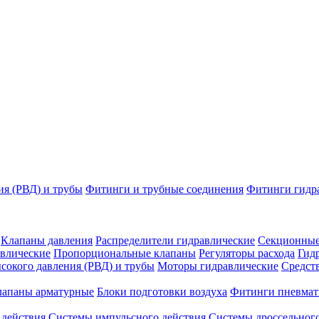
ия (РВД) и трубы
Фитинги и трубные соединения
Фитинги гидр
Клапаны давления
Распределители гидравлические
Секционные
влические
Пропорциональные клапаны
Регуляторы расхода
Гид
сокого давления (РВД) и трубы
Моторы гидравлические
Средст
лапаны арматурные
Блоки подготовки воздуха
Фитинги пневмат
 действия
Системы импульсного действия
Системы дроссельного