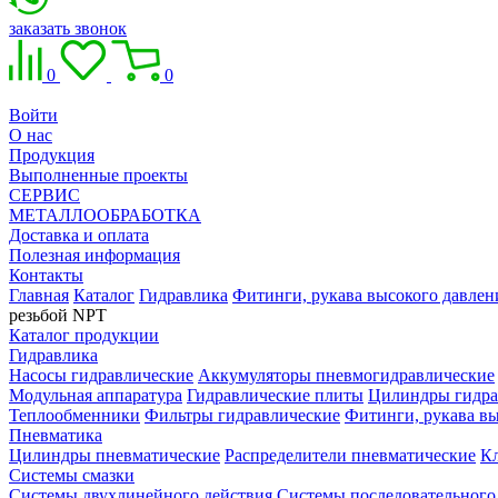
заказать звонок
0
0
Войти
О нас
Продукция
Выполненные проекты
СЕРВИС
МЕТАЛЛООБРАБОТКА
Доставка и оплата
Полезная информация
Контакты
Главная
Каталог
Гидравлика
Фитинги, рукава высокого давлен
резьбой NPT
Каталог продукции
Гидравлика
Насосы гидравлические
Аккумуляторы пневмогидравлические
Модульная аппаратура
Гидравлические плиты
Цилиндры гидра
Теплообменники
Фильтры гидравлические
Фитинги, рукава вы
Пневматика
Цилиндры пневматические
Распределители пневматические
К
Системы смазки
Системы двухлинейного действия
Системы последовательного