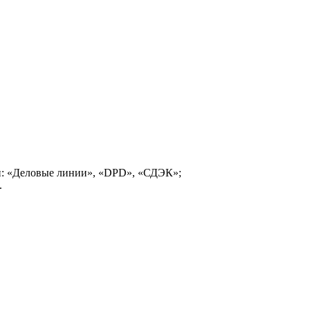
и: «Деловые линии», «DPD», «СДЭК»;
.