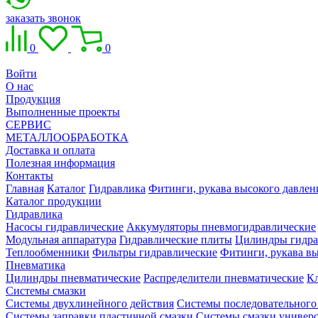
заказать звонок
0
0
Войти
О нас
Продукция
Выполненные проекты
СЕРВИС
МЕТАЛЛООБРАБОТКА
Доставка и оплата
Полезная информация
Контакты
Главная
Каталог
Гидравлика
Фитинги, рукава высокого давлен
Каталог продукции
Гидравлика
Насосы гидравлические
Аккумуляторы пневмогидравлические
Модульная аппаратура
Гидравлические плиты
Цилиндры гидра
Теплообменники
Фильтры гидравлические
Фитинги, рукава вы
Пневматика
Цилиндры пневматические
Распределители пневматические
К
Системы смазки
Системы двухлинейного действия
Системы последовательного
Системы заправки пластичной смазки
Системы смазки универ