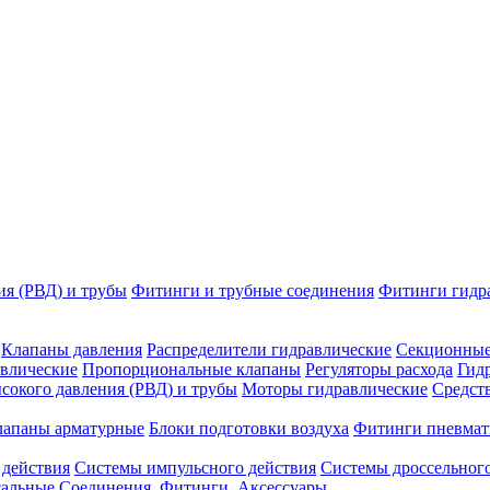
ия (РВД) и трубы
Фитинги и трубные соединения
Фитинги гидр
Клапаны давления
Распределители гидравлические
Секционные
влические
Пропорциональные клапаны
Регуляторы расхода
Гид
сокого давления (РВД) и трубы
Моторы гидравлические
Средст
лапаны арматурные
Блоки подготовки воздуха
Фитинги пневмат
 действия
Системы импульсного действия
Системы дроссельного
сальные
Соединения. Фитинги. Аксессуары