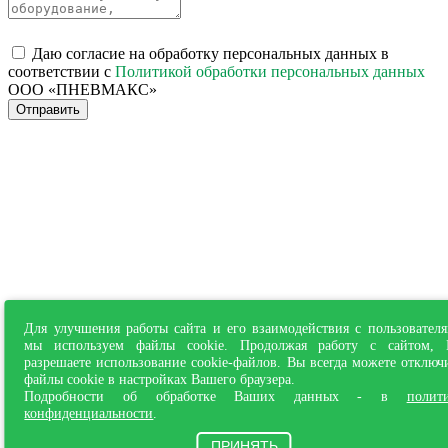
Даю согласие на обработку персональных данных в
соответствии с
Политикой обработки персональных данных
ООО «ПНЕВМАКС»
Отправить
Для улучшения работы сайта и его взаимодействия с пользовател
мы используем файлы cookie. Продолжая работу с сайтом,
разрешаете использование cookie-файлов. Вы всегда можете отключ
файлы cookie в настройках Вашего браузера.
Подробности об обработке Ваших данных - в
полит
конфиденциальности
.
ПРИНЯТЬ