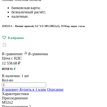
банковская карта;
безналичный расчёт;
наличные.
110323.1 - Фитинг прямой, G1"1/2-38S (М52х2), 315бар, нерж. сталь
В сравнение
В сравнении
Цена с НДС
12 558.68 ₽
ИТОГО:
₽
В наличии:
1 шт
Кол-во
В корзину
Купить в 1 клик
Описание
Характеристики
Присоединение
M52x2
Присоединение 2