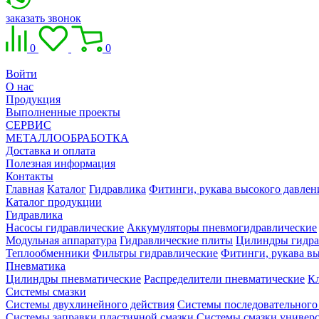
заказать звонок
0
0
Войти
О нас
Продукция
Выполненные проекты
СЕРВИС
МЕТАЛЛООБРАБОТКА
Доставка и оплата
Полезная информация
Контакты
Главная
Каталог
Гидравлика
Фитинги, рукава высокого давлен
Каталог продукции
Гидравлика
Насосы гидравлические
Аккумуляторы пневмогидравлические
Модульная аппаратура
Гидравлические плиты
Цилиндры гидра
Теплообменники
Фильтры гидравлические
Фитинги, рукава вы
Пневматика
Цилиндры пневматические
Распределители пневматические
К
Системы смазки
Системы двухлинейного действия
Системы последовательного
Системы заправки пластичной смазки
Системы смазки универ