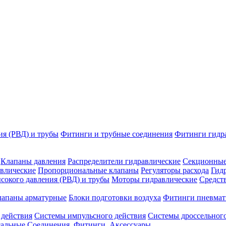
ия (РВД) и трубы
Фитинги и трубные соединения
Фитинги гидр
Клапаны давления
Распределители гидравлические
Секционные
влические
Пропорциональные клапаны
Регуляторы расхода
Гид
сокого давления (РВД) и трубы
Моторы гидравлические
Средст
лапаны арматурные
Блоки подготовки воздуха
Фитинги пневмат
 действия
Системы импульсного действия
Системы дроссельного
сальные
Соединения. Фитинги. Аксессуары