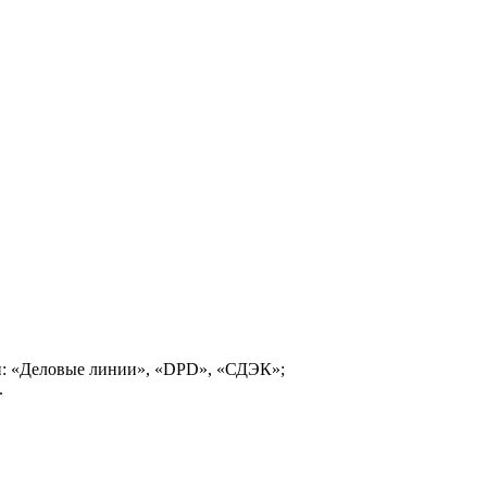
и: «Деловые линии», «DPD», «СДЭК»;
.