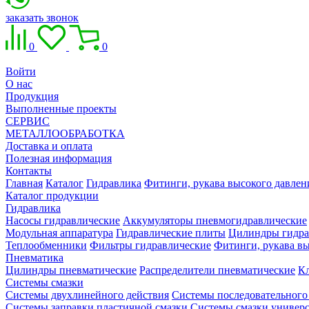
заказать звонок
0
0
Войти
О нас
Продукция
Выполненные проекты
СЕРВИС
МЕТАЛЛООБРАБОТКА
Доставка и оплата
Полезная информация
Контакты
Главная
Каталог
Гидравлика
Фитинги, рукава высокого давлен
Каталог продукции
Гидравлика
Насосы гидравлические
Аккумуляторы пневмогидравлические
Модульная аппаратура
Гидравлические плиты
Цилиндры гидра
Теплообменники
Фильтры гидравлические
Фитинги, рукава вы
Пневматика
Цилиндры пневматические
Распределители пневматические
К
Системы смазки
Системы двухлинейного действия
Системы последовательного
Системы заправки пластичной смазки
Системы смазки универ