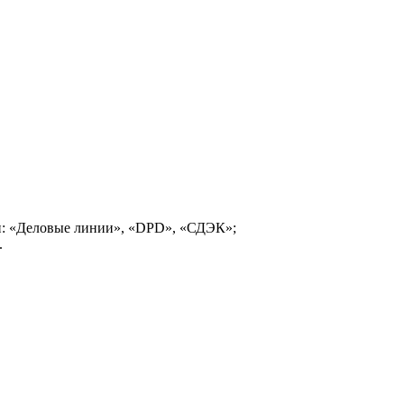
и: «Деловые линии», «DPD», «СДЭК»;
.