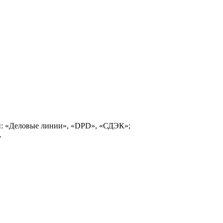
и: «Деловые линии», «DPD», «СДЭК»;
.