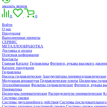
заказать звонок
0
0
Войти
О нас
Продукция
Выполненные проекты
СЕРВИС
МЕТАЛЛООБРАБОТКА
Доставка и оплата
Полезная информация
Контакты
Главная
Каталог
Гидравлика
Фитинги, рукава высокого давлен
Каталог продукции
Гидравлика
Насосы гидравлические
Аккумуляторы пневмогидравлические
Модульная аппаратура
Гидравлические плиты
Цилиндры гидра
Теплообменники
Фильтры гидравлические
Фитинги, рукава вы
Пневматика
Цилиндры пневматические
Распределители пневматические
К
Системы смазки
Системы двухлинейного действия
Системы последовательного
Системы заправки пластичной смазки
Системы смазки универ