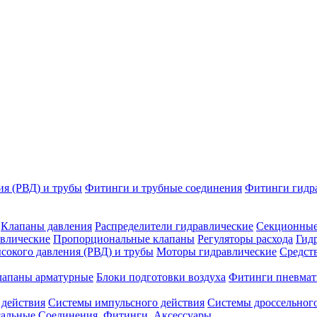
ия (РВД) и трубы
Фитинги и трубные соединения
Фитинги гидр
Клапаны давления
Распределители гидравлические
Секционные
влические
Пропорциональные клапаны
Регуляторы расхода
Гид
сокого давления (РВД) и трубы
Моторы гидравлические
Средст
лапаны арматурные
Блоки подготовки воздуха
Фитинги пневмат
 действия
Системы импульсного действия
Системы дроссельного
сальные
Соединения. Фитинги. Аксессуары