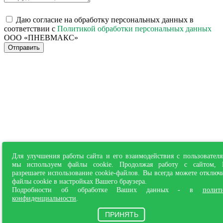
Даю согласие на обработку персональных данных в
соответствии с
Политикой обработки персональных данных
ООО «ПНЕВМАКС»
Отправить
Для улучшения работы сайта и его взаимодействия с пользовател
мы используем файлы cookie. Продолжая работу с сайтом,
разрешаете использование cookie-файлов. Вы всегда можете отключ
файлы cookie в настройках Вашего браузера.
Подробности об обработке Ваших данных - в
полит
конфиденциальности
.
ПРИНЯТЬ