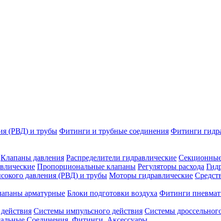
ия (РВД) и трубы
Фитинги и трубные соединения
Фитинги гидр
Клапаны давления
Распределители гидравлические
Секционные
влические
Пропорциональные клапаны
Регуляторы расхода
Гид
сокого давления (РВД) и трубы
Моторы гидравлические
Средст
лапаны арматурные
Блоки подготовки воздуха
Фитинги пневмат
 действия
Системы импульсного действия
Системы дроссельного
сальные
Соединения. Фитинги. Аксессуары