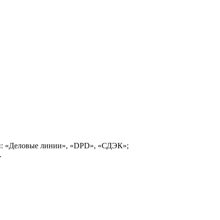
и: «Деловые линии», «DPD», «СДЭК»;
.