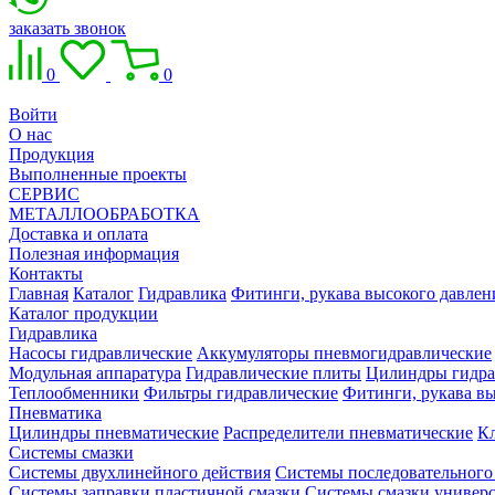
заказать звонок
0
0
Войти
О нас
Продукция
Выполненные проекты
СЕРВИС
МЕТАЛЛООБРАБОТКА
Доставка и оплата
Полезная информация
Контакты
Главная
Каталог
Гидравлика
Фитинги, рукава высокого давлен
Каталог продукции
Гидравлика
Насосы гидравлические
Аккумуляторы пневмогидравлические
Модульная аппаратура
Гидравлические плиты
Цилиндры гидра
Теплообменники
Фильтры гидравлические
Фитинги, рукава вы
Пневматика
Цилиндры пневматические
Распределители пневматические
К
Системы смазки
Системы двухлинейного действия
Системы последовательного
Системы заправки пластичной смазки
Системы смазки универ